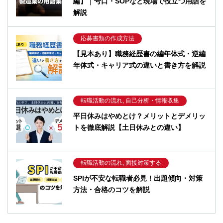
編】｜号口・SOPなど現場で役立つ用語を
解説
応募書類の作成方法
【見本あり】職務経歴書の編年体式・逆編
年体式・キャリア式の違いと書き方を解説
転職活動の流れ, 自己分析・情報収集
平日休みはやめとけ？メリットとデメリッ
トを徹底解説【土日休みとの違い】
転職活動の流れ, 面接対策する
SPIが不安な転職者必見！出題傾向・対策
方法・合格のコツを解説