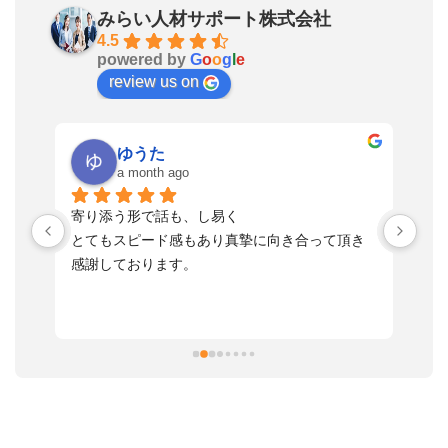
みらい人材サポート株式会社
4.5
powered by
G
o
o
g
l
e
review us on
ゆうた
a month ago
い
寄り添う形で話も、し易く
落
す
とてもスピード感もあり真摯に向き合って頂き
不
感謝しております。
さ
っ
ま
習
本
活
と
決