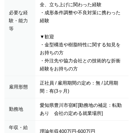
全、立ち上げに関わった経験
必要な経
・成形条件調整や不良対策に携わった
験・能力
経験
等
▼歓迎
・金型構造や樹脂特性に関する知見を
お持ちの方
・外注先や協力会社との技術的な折衝
経験をお持ちの方
正社員 / 雇用期間の定め：無 / 試用期
雇用形態
間：有(3ヶ月)
愛知県豊川市宿町[勤務地の補足：転勤
勤務地
あり 会社の定める就業場所]
年収・給
理論年収400万円-600万円