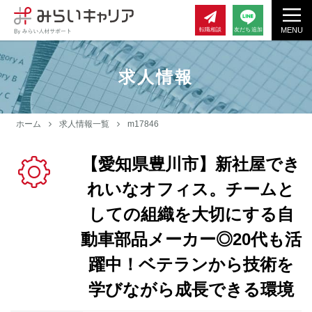
MENU
転職相談
友だち追加
求人情報
ホーム
求人情報一覧
m17846
【愛知県豊川市】新社屋でき
れいなオフィス。チームと
しての組織を大切にする自
動車部品メーカー◎20代も活
躍中！ベテランから技術を
学びながら成長できる環境