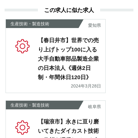
利
この求人に似た求人
が
あ
生産技術・製造技術
愛知県
【春日井市】世界での売
り上げトップ100に入る
大手自動車部品製造企業
の日本法人《週休2日
制・年間休日120日》
2024年3月28日
生産技術・製造技術
岐阜県
【瑞浪市】永きに亘り磨
いてきたダイカスト技術