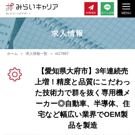
MENU
転職相談
友だち追加
求人情報
ホーム
求人情報一覧
m17887
【愛知県大府市】3年連続売
上増！精度と品質にこだわっ
た技術力で群を抜く専用機メ
ーカー◎自動車、半導体、住
宅など幅広い業界でOEM製
品を製造