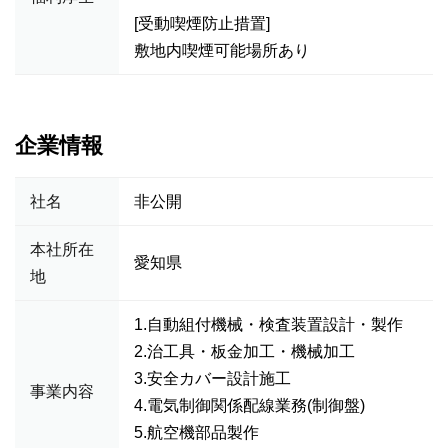
[受動喫煙防止措置]
敷地内喫煙可能場所あり
企業情報
社名
非公開
本社所在
愛知県
地
1.自動組付機械・検査装置設計・製作
2.治工具・板金加工・機械加工
3.安全カバー設計施工
事業内容
4.電気制御関係配線業務(制御盤)
5.航空機部品製作