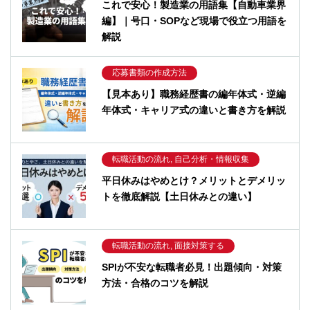
これで安心！製造業の用語集【自動車業界
編】｜号口・SOPなど現場で役立つ用語を
解説
応募書類の作成方法
【見本あり】職務経歴書の編年体式・逆編
年体式・キャリア式の違いと書き方を解説
転職活動の流れ, 自己分析・情報収集
平日休みはやめとけ？メリットとデメリッ
トを徹底解説【土日休みとの違い】
転職活動の流れ, 面接対策する
SPIが不安な転職者必見！出題傾向・対策
方法・合格のコツを解説