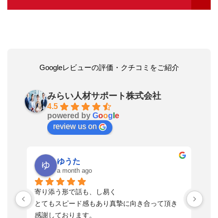
Googleレビューの評価・クチコミをご紹介
みらい人材サポート株式会社
4.5
powered by
G
o
o
g
l
e
review us on
ゆうた
a month ago
い
寄り添う形で話も、し易く
落
す
とてもスピード感もあり真摯に向き合って頂き
不
感謝しております。
さ