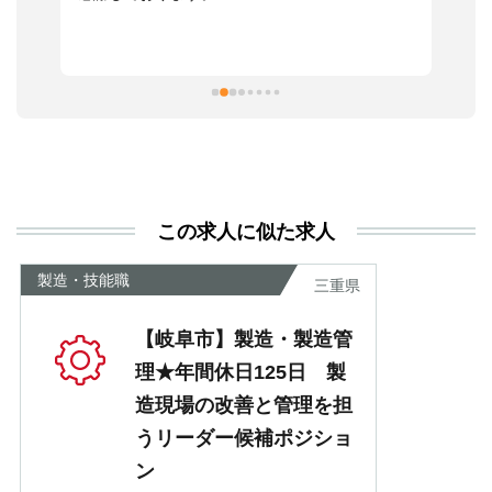
っ
ま
習
本
活
と
決
利
この求人に似た求人
が
あ
製造・技能職
三重県
【岐阜市】製造・製造管
理★年間休日125日 製
造現場の改善と管理を担
うリーダー候補ポジショ
ン