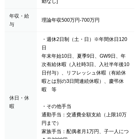
勤なし]
年収・給
理論年収500万円-700万円
与
・週休2日制（土・日）※年間休日120
日
年末年始10日、夏季9日、GW9日、年
次有給休暇（入社時3日、入社半年後10
日付与）、リフレッシュ休暇（有給休
暇とは別の3日間連続休暇）、慶弔休
暇 等
休日・休
暇
・その他手当
通勤手当：交通費全額支給（上限10万
円まで）
家族手当：配偶者月1万円、子一人につ