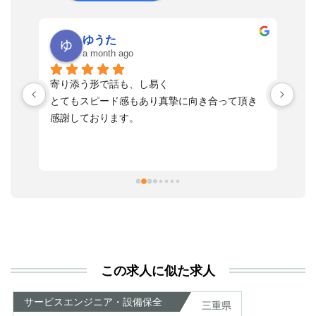
ゆうた
a month ago
い
寄り添う形で話も、し易く
落
す
とてもスピード感もあり真摯に向き合って頂き
不
感謝しております。
さ
っ
ま
習
本
活
と
決
利
この求人に似た求人
が
あ
サービスエンジニア・設備保全
三重県