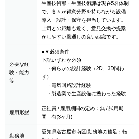
生産技術部・生産技術課は現在5名体制
で、各々が得意分野を持ちながら設備
導入・設計・保守を担当しています。
上司との距離も近く、意見交換や提案
がしやすい風通しの良い組織です。
●▼必須条件
下記いずれか必須
必要な経
・何らかの設計経験（2D、3D問わ
験・能力
ず）
等
・電気回路設計経験
・製造業で生産設備に携わった経験
正社員 / 雇用期間の定め：無 / 試用期
雇用形態
間：有(3ヶ月)
愛知県名古屋市南区[勤務地の補足：転
勤務地