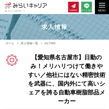
MENU
転職相談
友だち追加
求人情報
ホーム
求人情報一覧
m17989
【愛知県名古屋市】日勤の
み！メリハリつけて働きや
すい／他社にはない精密技術
を武器に、国内外にて高いシ
ェアを誇る自動車樹脂部品メ
ーカー