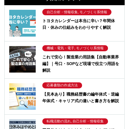
自己分析・情報収集, モノづくり系情報
トヨタカレンダーは本当に辛い？年間休
日・休みの仕組みをわかりやすく解説
機械・電気・電子, モノづくり系情報
これで安心！製造業の用語集【自動車業界
編】｜号口・SOPなど現場で役立つ用語を
解説
応募書類の作成方法
【見本あり】職務経歴書の編年体式・逆編
年体式・キャリア式の違いと書き方を解説
転職活動の流れ, 自己分析・情報収集