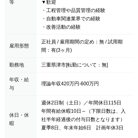
等
▼歓迎
・工程管理や品質管理の経験
・自動車関連業界での経験
・改善活動の経験
正社員 / 雇用期間の定め：無 / 試用期
雇用形態
間：有(3ヶ月)
勤務地
三重県津市[転勤について：無]
年収・給
理論年収420万円-600万円
与
週休2日制（土日）／年間休日115日
年間有給休暇10日～（下限日数は、入
休日・休
社半年経過後の付与日数となります）
暇
夏季8日、年末年始6日 計画年休3日