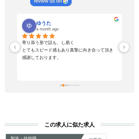
review us on
ゆうた
a month ago
い
寄り添う形で話も、し易く
落
す
とてもスピード感もあり真摯に向き合って頂き
不
感謝しております。
さ
っ
ま
習
本
活
と
決
利
この求人に似た求人
が
あ
製造・技能職