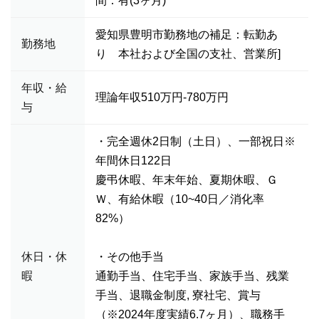
間：有(3ヶ月)
愛知県豊明市勤務地の補足：転勤あ
勤務地
り 本社および全国の支社、営業所]
年収・給
理論年収510万円-780万円
与
・完全週休2日制（土日）、一部祝日※
年間休日122日
慶弔休暇、年末年始、夏期休暇、Ｇ
Ｗ、有給休暇（10~40日／消化率
82%）
休日・休
・その他手当
暇
通勤手当、住宅手当、家族手当、残業
手当、退職金制度, 寮社宅、賞与
（※2024年度実績6.7ヶ月）、職務手