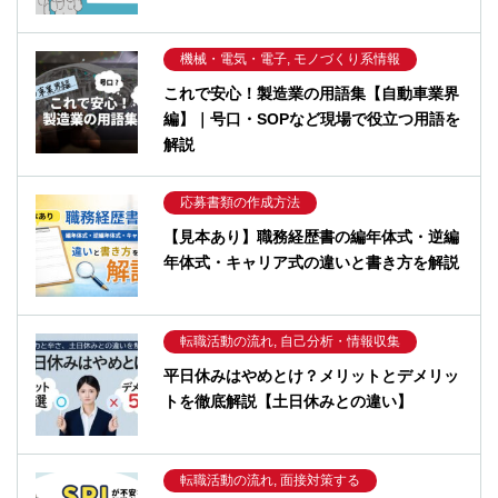
機械・電気・電子, モノづくり系情報
これで安心！製造業の用語集【自動車業界
編】｜号口・SOPなど現場で役立つ用語を
解説
応募書類の作成方法
【見本あり】職務経歴書の編年体式・逆編
年体式・キャリア式の違いと書き方を解説
転職活動の流れ, 自己分析・情報収集
平日休みはやめとけ？メリットとデメリッ
トを徹底解説【土日休みとの違い】
転職活動の流れ, 面接対策する