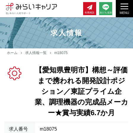
MENU
転職相談
友だち追加
求人情報
ホーム
求人情報一覧
m18075
【愛知県豊明市】構想～評価
まで携われる開発設計ポジ
ション／東証プライム企
業、調理機器の完成品メーカ
ー★賞与実績6.7か月
求人番号
m18075