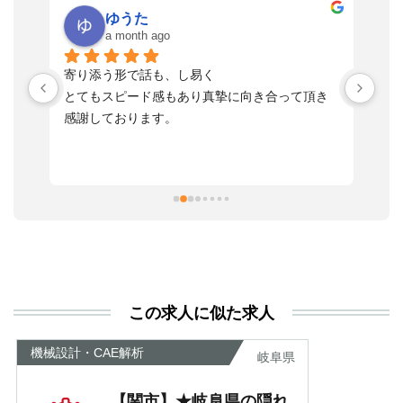
ゆうた
a month ago
い
寄り添う形で話も、し易く
落
す
とてもスピード感もあり真摯に向き合って頂き
不
感謝しております。
さ
っ
ま
習
本
活
と
決
利
この求人に似た求人
が
あ
機械設計・CAE解析
岐阜県
【関市】★岐阜県の隠れ