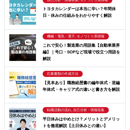
トヨタカレンダーは本当に辛い？年間休
日・休みの仕組みをわかりやすく解説
機械・電気・電子, モノづくり系情報
これで安心！製造業の用語集【自動車業界
編】｜号口・SOPなど現場で役立つ用語を
解説
応募書類の作成方法
【見本あり】職務経歴書の編年体式・逆編
年体式・キャリア式の違いと書き方を解説
転職活動の流れ, 自己分析・情報収集
平日休みはやめとけ？メリットとデメリッ
トを徹底解説【土日休みとの違い】