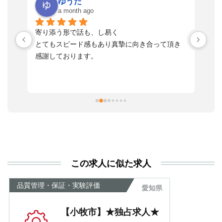
ゆうた
a month ago
い
寄り添う形で話も、し易く
落
す
とてもスピード感もあり真摯に向き合って頂き
不
感謝しております。
さ
っ
ま
習
本
活
と
決
利
この求人に似た求人
が
あ
品質管理・保証・実験評価
愛知県
【小牧市】★独占求人★