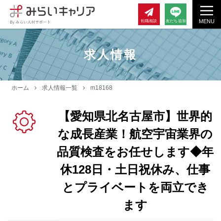
MENU
転職相談
友だち追加
求人情報
ホーム
求人情報一覧
m18168
【愛知県北名古屋市】世界的
な成長産業！航空宇宙業界の
品質検査をお任せします◆年
休128日・土日祝休み、仕事
とプライベートを両立でき
ます