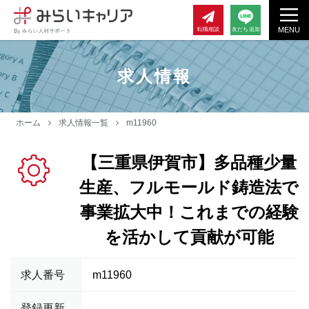
MENU
転職相談
友だち追加
求人情報
ホーム
求人情報一覧
m11960
【三重県伊賀市】多品種少量
生産、フルモールド鋳造法で
事業拡大中！これまでの経験
を活かして貢献が可能
求人番号
m11960
登録更新