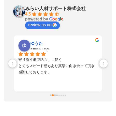
みらい人材サポート株式会社
4.5
powered by
G
o
o
g
l
e
review us on
ゆうた
a month ago
い
寄り添う形で話も、し易く
落
す
とてもスピード感もあり真摯に向き合って頂き
不
感謝しております。
さ
っ
ま
習
本
活
と
決