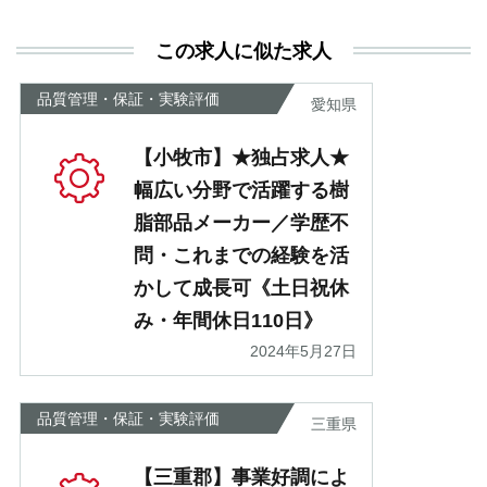
利
この求人に似た求人
が
あ
品質管理・保証・実験評価
愛知県
【小牧市】★独占求人★
幅広い分野で活躍する樹
脂部品メーカー／学歴不
問・これまでの経験を活
かして成長可《土日祝休
み・年間休日110日》
2024年5月27日
品質管理・保証・実験評価
三重県
【三重郡】事業好調によ