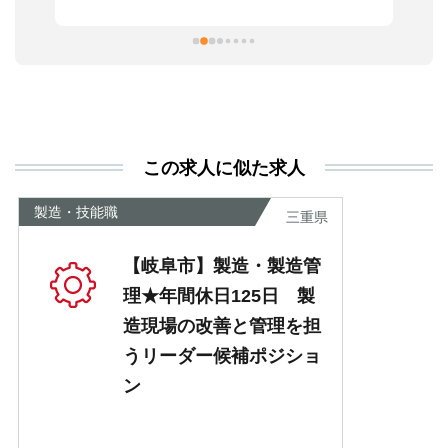
習
本
活
と
決
利
この求人に似た求人
が
あ
製造・技能職
三重県
【岐阜市】製造・製造管
理★年間休日125日 製
造現場の改善と管理を担
うリーダー候補ポジショ
ン