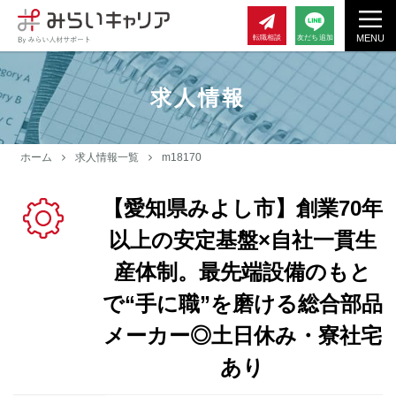
MENU
転職相談
友だち追加
求人情報
ホーム
求人情報一覧
m18170
【愛知県みよし市】創業70年
以上の安定基盤×自社一貫生
産体制。最先端設備のもと
で“手に職”を磨ける総合部品
メーカー◎土日休み・寮社宅
あり