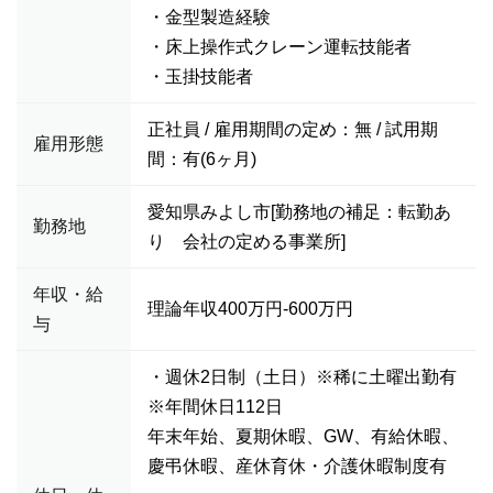
・金型製造経験
・床上操作式クレーン運転技能者
・玉掛技能者
正社員 / 雇用期間の定め：無 / 試用期
雇用形態
間：有(6ヶ月)
愛知県みよし市[勤務地の補足：転勤あ
勤務地
り 会社の定める事業所]
年収・給
理論年収400万円-600万円
与
・週休2日制（土日）※稀に土曜出勤有
※年間休日112日
年末年始、夏期休暇、GW、有給休暇、
慶弔休暇、産休育休・介護休暇制度有