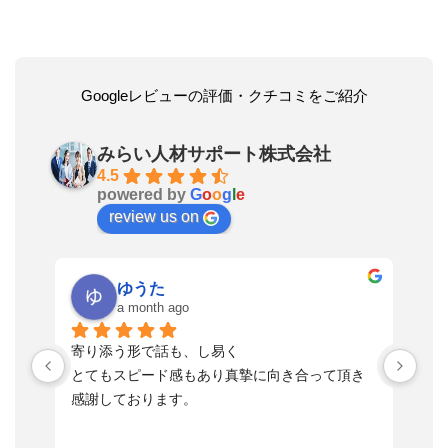
Googleレビューの評価・クチコミをご紹介
みらい人材サポート株式会社
4.5
powered by
G
o
o
g
l
e
review us on
ゆうた
a month ago
い
寄り添う形で話も、し易く
落
す
とてもスピード感もあり真摯に向き合って頂き
不
感謝しております。
さ
っ
ま