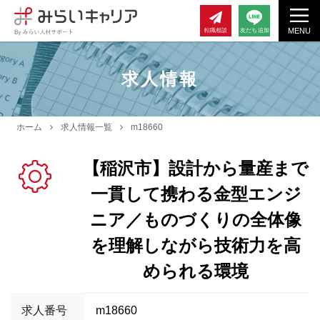
MENU
転職相談
友だち追加
求人情報
ホーム
求人情報一覧
m18660
【稲沢市】設計から量産まで
一貫して携わる金型エンジ
ニア／ものづくりの全体像
を理解しながら技術力を高
められる環境
求人番号
m18660