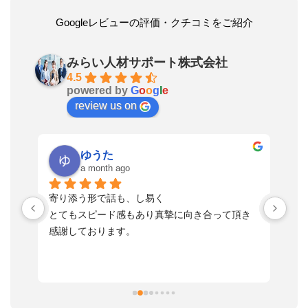
Googleレビューの評価・クチコミをご紹介
みらい人材サポート株式会社
4.5
powered by
G
o
o
g
l
e
review us on
ゆうた
a month ago
い
寄り添う形で話も、し易く
落
す
とてもスピード感もあり真摯に向き合って頂き
不
感謝しております。
さ
っ
ま
習
本