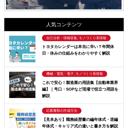
人気コンテンツ
自己分析・情報収集, モノづくり系情報
トヨタカレンダーは本当に辛い？年間休
日・休みの仕組みをわかりやすく解説
機械・電気・電子, モノづくり系情報
これで安心！製造業の用語集【自動車業界
編】｜号口・SOPなど現場で役立つ用語を
解説
応募書類の作成方法
【見本あり】職務経歴書の編年体式・逆編
年体式・キャリア式の違いと書き方を解説