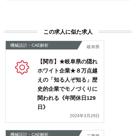
活
と
決
利
この求人に似た求人
が
あ
機械設計・CAE解析
岐阜県
【関市】★岐阜県の隠れ
ホワイト企業★８万点越
えの「知る人ぞ知る」歴
史的企業でモノづくりに
関われる《年間休日129
日》
2024年3月29日
機械設計・CAE解析