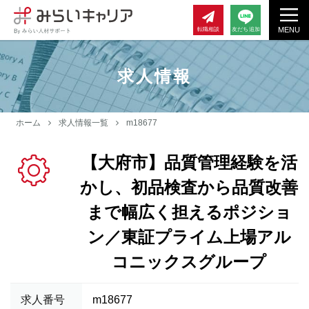
MENU
転職相談
友だち追加
求人情報
ホーム
求人情報一覧
m18677
【大府市】品質管理経験を活
かし、初品検査から品質改善
まで幅広く担えるポジショ
ン／東証プライム上場アル
コニックスグループ
求人番号
m18677