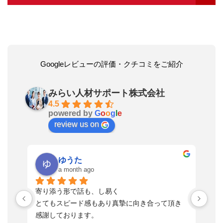
Googleレビューの評価・クチコミをご紹介
みらい人材サポート株式会社
4.5
powered by
G
o
o
g
l
e
review us on
ゆうた
a month ago
い
寄り添う形で話も、し易く
落
す
とてもスピード感もあり真摯に向き合って頂き
不
感謝しております。
さ