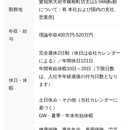
愛知県大府市横根町坊主山1-566[転勤
勤務地
について：有 本社および国内の支社、
営業所]
年収・給
理論年収400万円-520万円
与
完全週休2日制（休日は会社カレンダー
による）／年間休日121日
年間有給休暇10日～20日（下限日数
は、入社半年経過後の付与日数となり
休日・休
ます）
暇
土日休み・その他（当社カレンダーに
基づく）
GW・夏季・年末年始休暇
健康保険、厚生年金、雇用保険、労災