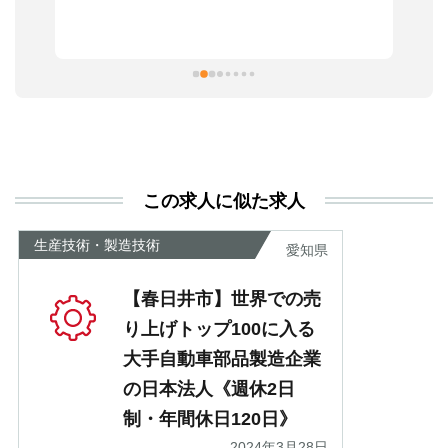
っ
ま
習
本
活
と
決
利
この求人に似た求人
が
あ
生産技術・製造技術
愛知県
【春日井市】世界での売
り上げトップ100に入る
大手自動車部品製造企業
の日本法人《週休2日
制・年間休日120日》
2024年3月28日