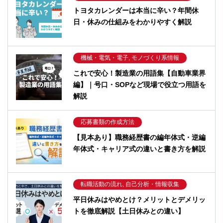
トヨタカレンダーは本当に辛い？年間休
日・休みの仕組みをわかりやすく解説
機械・電気・電子, モノづくり系情報
これで安心！製造業の用語集【自動車業界
編】｜号口・SOPなど現場で役立つ用語を
解説
応募書類の作成方法
【見本あり】職務経歴書の編年体式・逆編
年体式・キャリア式の違いと書き方を解説
転職活動の流れ, 自己分析・情報収集
平日休みはやめとけ？メリットとデメリッ
トを徹底解説【土日休みとの違い】