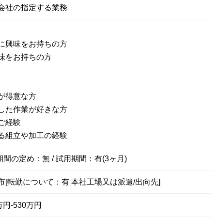
会社の指定する業務
に興味をお持ちの方
味をお持ちの方
が得意な方
した作業が好きな方
ご経験
る組立や加工の経験
期間の定め：無 / 試用期間：有(3ヶ月)
[転勤について：有 本社工場又は派遣/出向先]
円-530万円