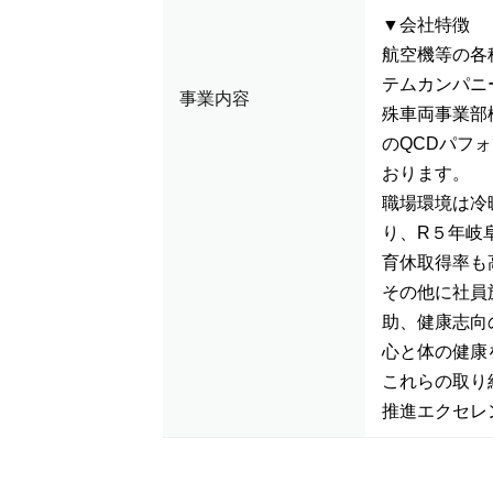
▼会社特徴
航空機等の各
テムカンパニ
事業内容
殊車両事業部
のQCDパフ
おります。
職場環境は冷
り、R５年岐
育休取得率も
その他に社員
助、健康志向
心と体の健康
これらの取り
推進エクセレ