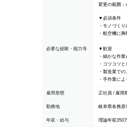
変更の範囲：
▼必須条件
・モノづくり
・航空機に興
必要な経験・能力等
▼歓迎
・細かな作業
・コツコツと
・製造業での
・手作業によ
雇用形態
正社員 / 雇用
勤務地
岐阜県各務原市
年収・給与
理論年収350万