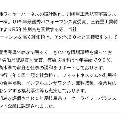
種ワイヤーハーネスの設計製作。川崎重工業航空宇宙シス
ー様よりR5年最優秀パフォーマンス賞受賞、三菱重工業特
様よりR5年特別賞を受賞する等、当社
ォーマンスを高く評価頂き、その他６０社と直接取引をして
暖房完備で静かで明るく、きれいな職場環境を保ってお
阜労働局奨励賞を受賞。有給取得率は昨年実績で９９％、
高水準で家庭と仕事の調和をサポートしております。
旅行（年１回全額会社負担）、フィットネスジムの利用補
の食事補助、インフルエンザワクチン無料接種、従業員の
をケアする福利厚生等も充実しております。
組みが評価されＲ５年度岐阜県ワーク・ライフ・バランス
ント企業に認定されました。