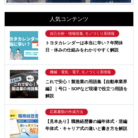
人気コンテンツ
自己分析・情報収集, モノづくり系情報
トヨタカレンダーは本当に辛い？年間休
日・休みの仕組みをわかりやすく解説
機械・電気・電子, モノづくり系情報
これで安心！製造業の用語集【自動車業界
編】｜号口・SOPなど現場で役立つ用語を
解説
応募書類の作成方法
【見本あり】職務経歴書の編年体式・逆編
年体式・キャリア式の違いと書き方を解説