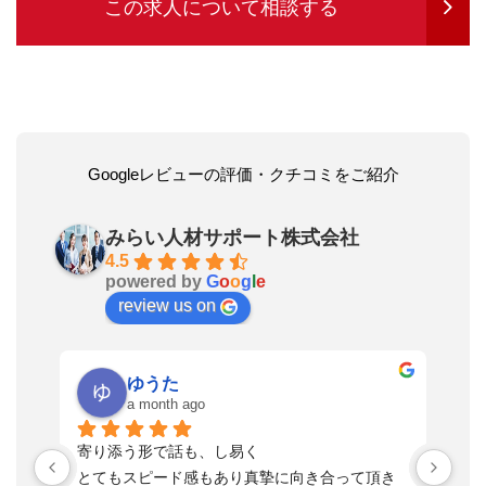
この求人について相談する
Googleレビューの評価・クチコミをご紹介
みらい人材サポート株式会社
4.5
powered by
G
o
o
g
l
e
review us on
ゆうた
a month ago
い
寄り添う形で話も、し易く
落
す
とてもスピード感もあり真摯に向き合って頂き
不