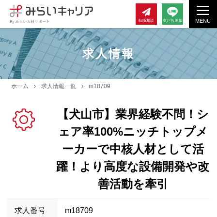
MENU
転職相談
友だち追加
求人情報
ホーム
求人情報一覧
m18709
【犬山市】業界経験不問！シ
ェア率100%ニッチトップメ
ーカーで中核人材として活
躍！より高度な設備開発や改
善活動を牽引
求人番号
m18709