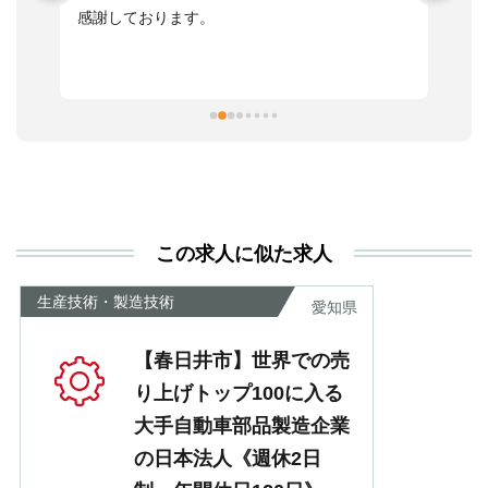
感謝しております。
さ
っ
ま
習
本
活
と
決
利
この求人に似た求人
が
あ
生産技術・製造技術
愛知県
【春日井市】世界での売
り上げトップ100に入る
大手自動車部品製造企業
の日本法人《週休2日