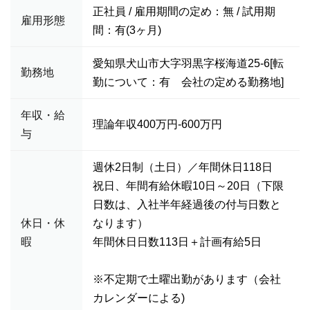
正社員 / 雇用期間の定め：無 / 試用期
雇用形態
間：有(3ヶ月)
愛知県犬山市大字羽黒字桜海道25-6[転
勤務地
勤について：有 会社の定める勤務地]
年収・給
理論年収400万円-600万円
与
週休2日制（土日）／年間休日118日
祝日、年間有給休暇10日～20日（下限
日数は、入社半年経過後の付与日数と
休日・休
なります）
暇
年間休日日数113日＋計画有給5日
※不定期で土曜出勤があります（会社
カレンダーによる)