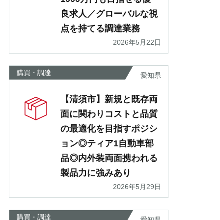
良求人／グローバルな視
点を持てる調達業務
2026年5月22日
購買・調達
愛知県
【清須市】新規と既存両
面に関わりコストと品質
の最適化を目指すポジシ
ョン◎ティア1自動車部
品◎内外装両面携われる
製品力に強みあり
2026年5月29日
購買・調達
愛知県