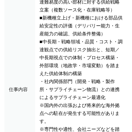
達難易度の高い部材に対する供給戦略
立案（複数ソース化・在庫戦略等）
■新機種立上げ・新機種における部品供
給安定性の評価（デリバリー能力・生
産能力の確認、供給条件整備）
■中長期・戦略領域・品質・コスト・調
達観点での供給リスク抽出と、短期／
中長期視点での体制・プロセス構築・
外部環境（地政学・市場変動）を踏ま
えた供給体制の構築
・社内関係部門（開発・戦略・製作
仕事内容
所・サプライチェーン物流）との連携
によるサプライチェーン最適化
※国内外の出張および将来的な海外拠
点への駐在が発生する可能性がありま
す。
※専門性や適性、会社ニーズなどを踏