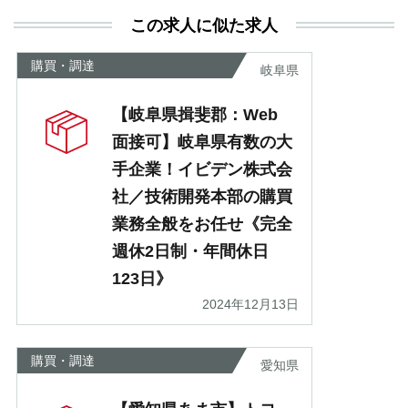
利
この求人に似た求人
が
あ
購買・調達
岐阜県
【岐阜県揖斐郡：Web
面接可】岐阜県有数の大
手企業！イビデン株式会
社／技術開発本部の購買
業務全般をお任せ《完全
週休2日制・年間休日
123日》
2024年12月13日
購買・調達
愛知県