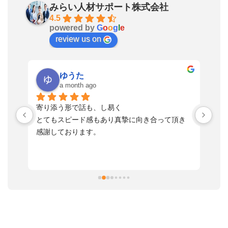
みらい人材サポート株式会社
4.5
powered by
G
o
o
g
l
e
review us on
ゆうた
a month ago
い
寄り添う形で話も、し易く
落
す
とてもスピード感もあり真摯に向き合って頂き
不
感謝しております。
さ
っ
ま
習
本
活
と
決