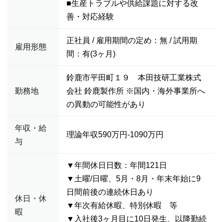
■生産トラブルや供給課題に対する改
善・対応経験
正社員 / 雇用期間の定め：無 / 試用期
雇用形態
間：有(3ヶ月)
鈴鹿市平田町１９ 本田技研工業株式
勤務地
会社 鈴鹿製作所 ※国内・海外事業所へ
の異動の可能性があり
年収・給
理論年収590万円-1090万円
与
▼年間休日日数：年間121日
▼土曜/日曜、5月・8月・年末年始に9
日間前後の連続休日あり
休日・休
▼年次有給休暇、特別休暇 等
暇
▼入社後3ヶ月目に10日発生、以降勤続