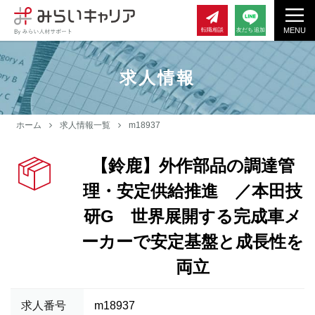
MENU
転職相談
友だち追加
求人情報
ホーム
求人情報一覧
m18937
【鈴鹿】外作部品の調達管
理・安定供給推進 ／本田技
研G 世界展開する完成車メ
ーカーで安定基盤と成長性を
両立
求人番号
m18937