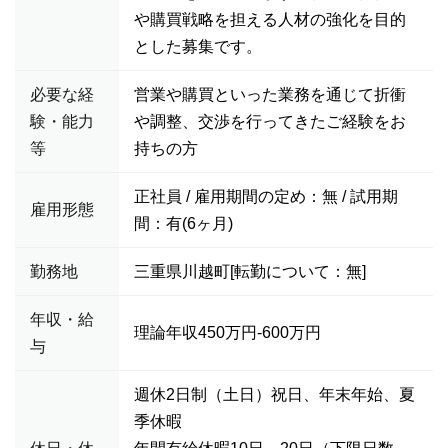
や購買戦略を担える人材の強化を目的
とした募集です。
必要な経
営業や購買といった業務を通じて折衝
験・能力
や調整、交渉を行ってきたご経験をお
等
持ちの方
正社員 / 雇用期間の定め：無 / 試用期
雇用形態
間：有(6ヶ月)
勤務地
三重県川越町[転勤について：無]
年収・給
理論年収450万円-600万円
与
週休2日制（土日）祝日、年末年始、夏
季休暇