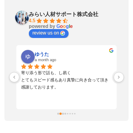
みらい人材サポート株式会社
4.5
powered by
G
o
o
g
l
e
review us on
ゆうた
a month ago
い
寄り添う形で話も、し易く
落
す
とてもスピード感もあり真摯に向き合って頂き
不
感謝しております。
さ
っ
ま
習
本
活
と