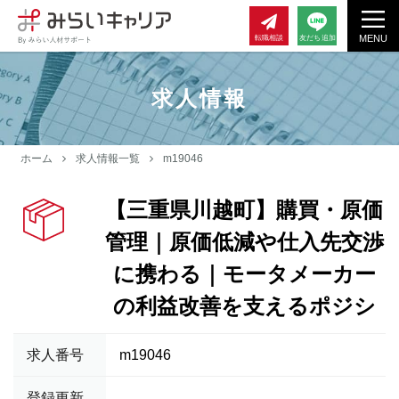
MENU
転職相談
友だち追加
求人情報
ホーム
求人情報一覧
m19046
【三重県川越町】購買・原価
管理｜原価低減や仕入先交渉
に携わる｜モータメーカー
の利益改善を支えるポジシ
求人番号
m19046
登録更新