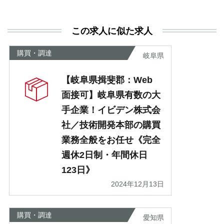
決
利
この求人に似た求人
が
あ
購買・調達
岐阜県
【岐阜県揖斐郡：Web
面接可】岐阜県有数の大
手企業！イビデン株式会
社／技術開発本部の購買
業務全般をお任せ《完全
週休2日制・年間休日
123日》
2024年12月13日
購買・調達
愛知県