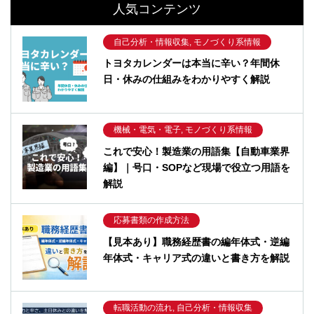
人気コンテンツ
自己分析・情報収集, モノづくり系情報
トヨタカレンダーは本当に辛い？年間休
日・休みの仕組みをわかりやすく解説
機械・電気・電子, モノづくり系情報
これで安心！製造業の用語集【自動車業界
編】｜号口・SOPなど現場で役立つ用語を
解説
応募書類の作成方法
【見本あり】職務経歴書の編年体式・逆編
年体式・キャリア式の違いと書き方を解説
転職活動の流れ, 自己分析・情報収集