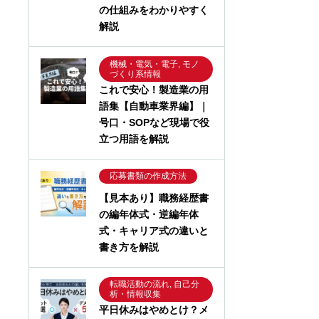
の仕組みをわかりやすく
解説
機械・電気・電子, モノ
づくり系情報
これで安心！製造業の用
語集【自動車業界編】｜
号口・SOPなど現場で役
立つ用語を解説
応募書類の作成方法
【見本あり】職務経歴書
の編年体式・逆編年体
式・キャリア式の違いと
書き方を解説
転職活動の流れ, 自己分
析・情報収集
平日休みはやめとけ？メ