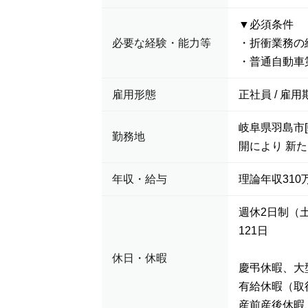
▼必須条件
必要な経験・能力等
・折衝業務の
・普通自動車
雇用形態
正社員 / 雇用
岐阜県羽島市
勤務地
開により 新
年収・給与
理論年収310万
週休2日制（
121日
休日・休暇
慶弔休暇、大
有給休暇（取
産前産後休暇