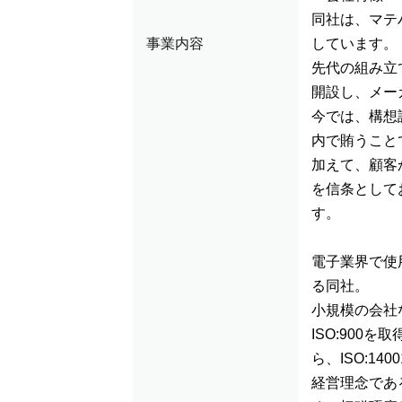
同社は、マテ
事業内容
しています。
先代の組み立
開設し、メー
今では、構想
内で賄うこと
加えて、顧客
を信条として
す。
電子業界で使
る同社。
小規模の会社
ISO:90
ら、ISO:14
経営理念であ