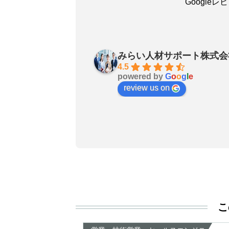
Google
吳嘉瑜
29 days ago
みらい人材サポート株式会
お陰で無事に転職成功しました
4.5
powered by
G
o
o
g
l
e
良いエージェントです〜転職さ
review us on
非おすすめします！
こ