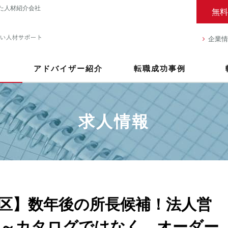
た人材紹介会社
無料
企業情
アドバイザー紹介
転職成功事例
求人情報
区】数年後の所長候補！法人営
～カタログではなく、オーダー