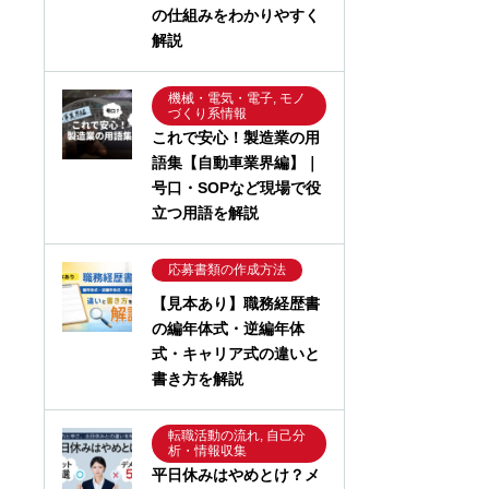
の仕組みをわかりやすく
解説
機械・電気・電子, モノ
づくり系情報
これで安心！製造業の用
語集【自動車業界編】｜
号口・SOPなど現場で役
立つ用語を解説
応募書類の作成方法
【見本あり】職務経歴書
の編年体式・逆編年体
式・キャリア式の違いと
書き方を解説
転職活動の流れ, 自己分
析・情報収集
平日休みはやめとけ？メ