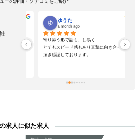
レビューの評価・クチコミをご紹介
ゆうた
a month ago
社
！とっても
寄り添う形で話も、し易く
落
れる方へ是
とてもスピード感もあり真摯に向き合って
不
頂き感謝しております。
た
自
た
ま
擬
お
す
活
る
き
の求人に似た求人
い
尊