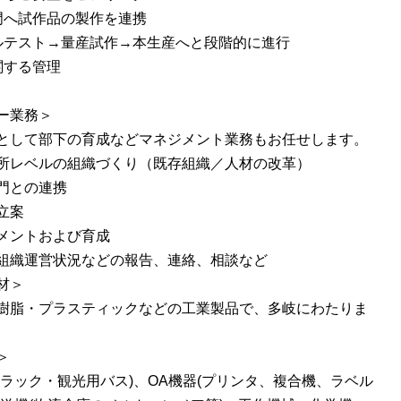
門へ試作品の製作を連携
ルテスト→量産試作→本生産へと段階的に進行
関する管理
ー業務＞
として部下の育成などマネジメント業務もお任せします。
所レベルの組織づくり（既存組織／人材の改革）
門との連携
立案
メントおよび育成
組織運営状況などの報告、連絡、相談など
材＞
樹脂・プラスティックなどの工業製品で、多岐にわたりま
＞
トラック・観光用バス)、OA機器(プリンタ、複合機、ラベル