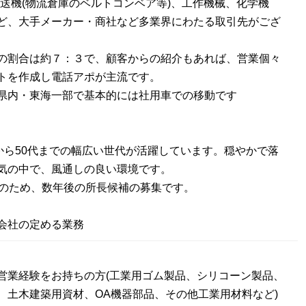
搬送機(物流倉庫のベルトコンベア等)、工作機械、化学機
ど、大手メーカー・商社など多業界にわたる取引先がござ
の割合は約７：３で、顧客からの紹介もあれば、営業個々
トを作成し電話アポが主流です。
県内・東海一部で基本的には社用車での移動です
代から50代までの幅広い世代が活躍しています。穏やかで落
気の中で、風通しの良い環境です。
歳のため、数年後の所長候補の募集です。
会社の定める業務
営業経験をお持ちの方(工業用ゴム製品、シリコーン製品、
、土木建築用資材、OA機器部品、その他工業用材料など)