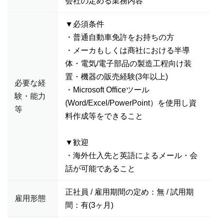
会社の定める業務内容
▼必須条件
・普通自動車免許をお持ちの方
・メーカもしくは商社における半導
体・電気/電子部品の製造工程向け装
置・機器の販売経験(3年以上)
必要な経
・Microsoft Officeツール
験・能力
(Word/Excel/PowerPoint）を使用し資
等
料作成等をできること
▼歓迎
・海外仕入先と英語によるメール・会
話が可能であること
正社員 / 雇用期間の定め：無 / 試用期
雇用形態
間：有(3ヶ月)