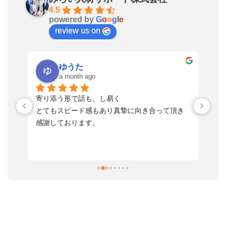
4.5
powered by
G
o
o
g
l
e
review us on
ゆうた
a month ago
い
寄り添う形で話も、し易く
落
す
とてもスピード感もあり真摯に向き合って頂き
不
感謝しております。
さ
っ
ま
習
本
活
と
決
利