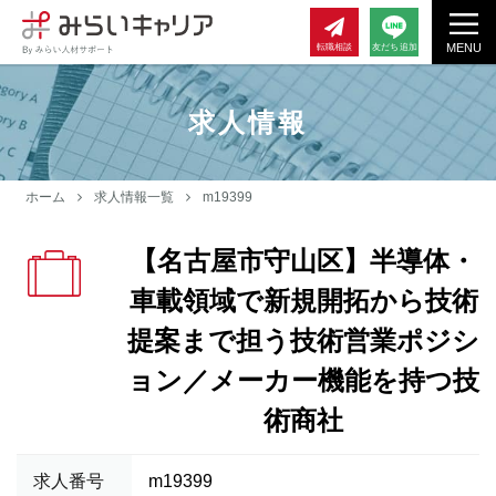
MENU
転職相談
友だち追加
求人情報
ホーム
求人情報一覧
m19399
【名古屋市守山区】半導体・
車載領域で新規開拓から技術
提案まで担う技術営業ポジシ
ョン／メーカー機能を持つ技
術商社
求人番号
m19399