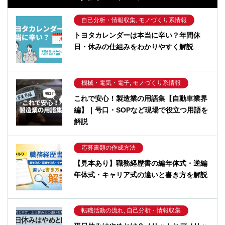
自己分析・情報収集, モノづくり系情報
トヨタカレンダーは本当に辛い？年間休
日・休みの仕組みをわかりやすく解説
機械・電気・電子, モノづくり系情報
これで安心！製造業の用語集【自動車業界
編】｜号口・SOPなど現場で役立つ用語を
解説
応募書類の作成方法
【見本あり】職務経歴書の編年体式・逆編
年体式・キャリア式の違いと書き方を解説
転職活動の流れ, 自己分析・情報収集