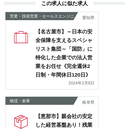
この求人に似た求人
が
あ
営業・技術営業・セールスエンジニ
愛知県
ア
【名古屋市】～日本の安
全保障を支えるスペシャ
リスト集団～「国防」に
特化した企業での法人営
業をお任せ《完全週休2
日制・年間休日120日》
2024年2月8日
物流・倉庫
岐阜県
【恵那市】親会社の安定
した経営基盤あり！残業