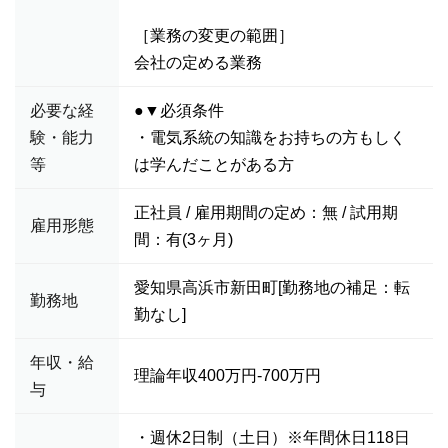
［業務の変更の範囲］
会社の定める業務
必要な経
●▼必須条件
験・能力
・電気系統の知識をお持ちの方もしく
等
は学んだことがある方
正社員 / 雇用期間の定め：無 / 試用期
雇用形態
間：有(3ヶ月)
愛知県高浜市新田町[勤務地の補足：転
勤務地
勤なし]
年収・給
理論年収400万円-700万円
与
・週休2日制（土日）※年間休日118日