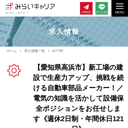
MENU
転職相談
友だち追加
求人情報
ホーム
求人情報一覧
m7749
【愛知県高浜市】新工場の建
設で生産力アップ、挑戦を続
ける自動車部品メーカー！／
電気の知識を活かして設備保
全ポジションをお任せしま
す《週休2日制・年間休日121