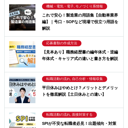
機械・電気・電子, モノづくり系情報
これで安心！製造業の用語集【自動車業界
編】｜号口・SOPなど現場で役立つ用語を
解説
応募書類の作成方法
【見本あり】職務経歴書の編年体式・逆編
年体式・キャリア式の違いと書き方を解説
転職活動の流れ, 自己分析・情報収集
平日休みはやめとけ？メリットとデメリッ
トを徹底解説【土日休みとの違い】
転職活動の流れ, 面接対策する
SPIが不安な転職者必見！出題傾向・対策