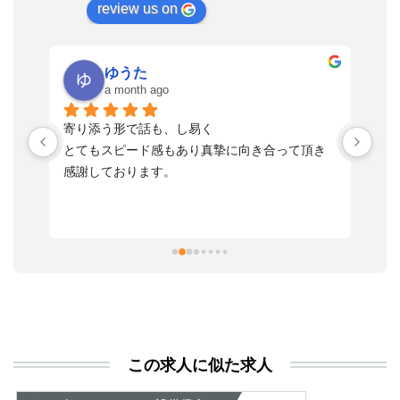
review us on
ゆうた
a month ago
い
寄り添う形で話も、し易く
落
す
とてもスピード感もあり真摯に向き合って頂き
不
感謝しております。
さ
っ
ま
習
本
活
と
決
利
この求人に似た求人
が
あ