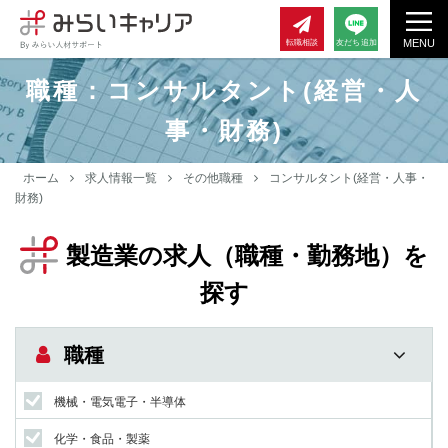
MENU
転職相談
友だち追加
職種：コンサルタント(経営・人
事・財務)
ホーム
求人情報一覧
その他職種
コンサルタント(経営・人事・
財務)
製造業の求人（職種・勤務地）を
探す
職種
機械・電気電子・半導体
化学・食品・製薬