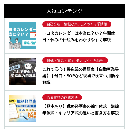
人気コンテンツ
自己分析・情報収集, モノづくり系情報
トヨタカレンダーは本当に辛い？年間休
日・休みの仕組みをわかりやすく解説
機械・電気・電子, モノづくり系情報
これで安心！製造業の用語集【自動車業界
編】｜号口・SOPなど現場で役立つ用語を
解説
応募書類の作成方法
【見本あり】職務経歴書の編年体式・逆編
年体式・キャリア式の違いと書き方を解説