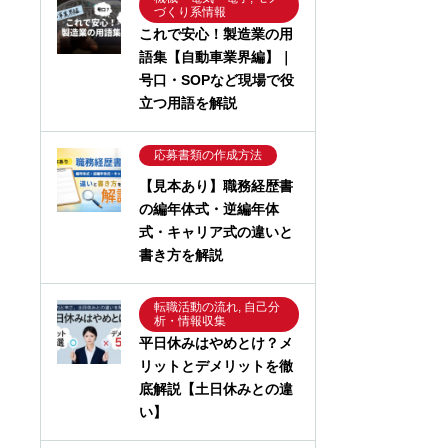
づくり系情報
これで安心！製造業の用
語集【自動車業界編】｜
号口・SOPなど現場で役
立つ用語を解説
応募書類の作成方法
【見本あり】職務経歴書
の編年体式・逆編年体
式・キャリア式の違いと
書き方を解説
転職活動の流れ, 自己分
析・情報収集
平日休みはやめとけ？メ
リットとデメリットを徹
底解説【土日休みとの違
い】