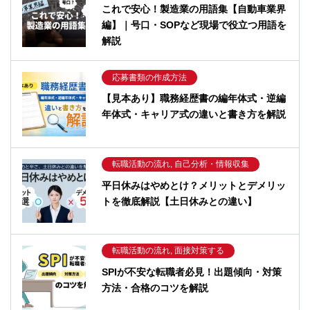
これで安心！製造業の用語集【自動車業界
編】｜号口・SOPなど現場で役立つ用語を
解説
応募書類の作成方法
【見本あり】職務経歴書の編年体式・逆編
年体式・キャリア式の違いと書き方を解説
転職活動の流れ, 自己分析・情報収集
平日休みはやめとけ？メリットとデメリッ
トを徹底解説【土日休みとの違い】
転職活動の流れ, 面接対策する
SPIが不安な転職者必見！出題傾向・対策
方法・合格のコツを解説