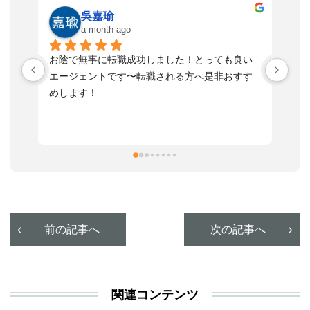
ゆうた
a month ago
い
寄り添う形で話も、し易く
落
す
とてもスピード感もあり真摯に向き合って頂き
不
感謝しております。
さ
っ
ま
習
本
活
と
決
利
前の記事へ
次の記事へ
が
あ
関連コンテンツ