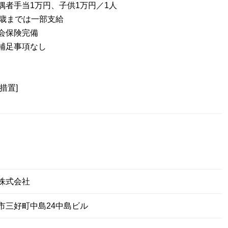
偶者手当1万円、子供1万円／1人
7歳までは一部支給
会保険完備
補足事項なし
措置]
株式会社
市三好町中島24中島ビル