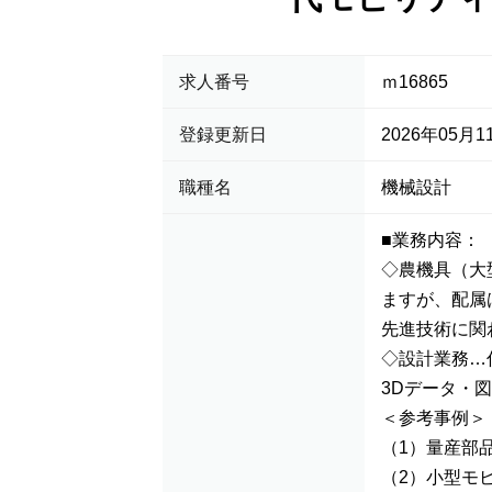
求人番号
ｍ16865
登録更新日
2026年05月1
職種名
機械設計
■業務内容：
◇農機具（大
ますが、配属
先進技術に関
◇設計業務…
3Dデータ・
＜参考事例＞
（1）量産部
（2）小型モ