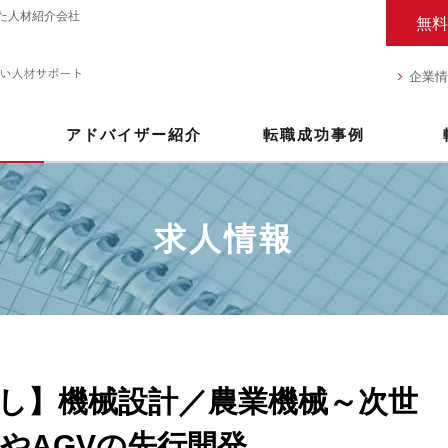
た人材紹介会社
無料
企業情
アドバイザー紹介
転職成功事例
求人情報
し】機械設計／農業機械～次世
やAGVの先行開発