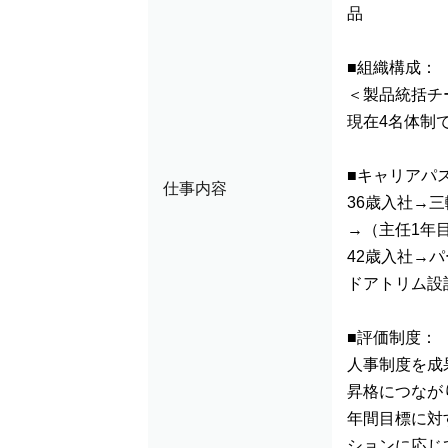
品
■組織構成：
＜製品統括チ
現在4名体制で
■キャリアパ
仕事内容
36歳入社→
→（主任1年
42歳入社→
ドアトリム設
■評価制度：
人事制度を成
昇格につなが
年間目標に対
ションに応じ