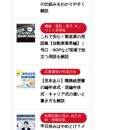
の仕組みをわかりやすく
解説
機械・電気・電子, モノ
づくり系情報
これで安心！製造業の用
語集【自動車業界編】｜
号口・SOPなど現場で役
立つ用語を解説
応募書類の作成方法
【見本あり】職務経歴書
の編年体式・逆編年体
式・キャリア式の違いと
書き方を解説
転職活動の流れ, 自己分
析・情報収集
平日休みはやめとけ？メ