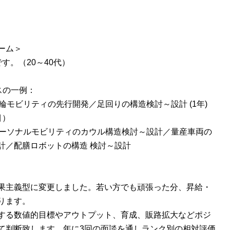
ーム＞
す。（20～40代）
スの一例：
三輪モビリティの先行開発／足回りの構造検討～設計 (1年)
目）
パーソナルモビリティのカウル構造検討～設計／量産車両の
計／配膳ロボットの構造 検討～設計
果主義型に変更しました。若い方でも頑張った分、昇給・
ります。
する数値的目標やアウトプット、育成、販路拡大などポジ
て判断致します。年に3回の面談を通しランク別の相対評価