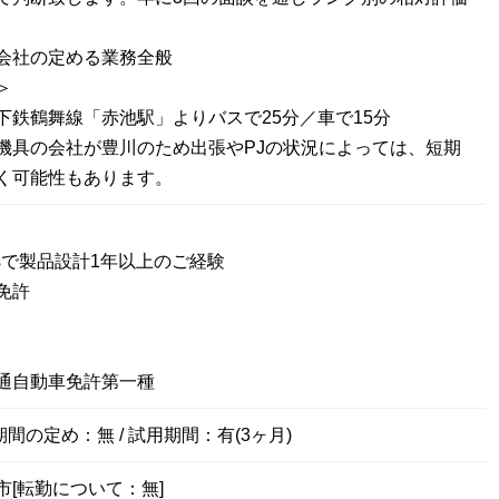
。
会社の定める業務全般
＞
下鉄鶴舞線「赤池駅」よりバスで25分／車で15分
機具の会社が豊川のため出張やPJの状況によっては、短期
く可能性もあります。
orksで製品設計1年以上のご経験
免許
通自動車免許第一種
期間の定め：無 / 試用期間：有(3ヶ月)
市[転勤について：無]