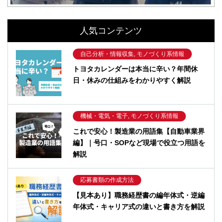
人気コンテンツ
自己分析・情報収集, モノづくり系情報
トヨタカレンダーは本当に辛い？年間休
日・休みの仕組みをわかりやすく解説
機械・電気・電子, モノづくり系情報
これで安心！製造業の用語集【自動車業界
編】｜号口・SOPなど現場で役立つ用語を
解説
応募書類の作成方法
【見本あり】職務経歴書の編年体式・逆編
年体式・キャリア式の違いと書き方を解説