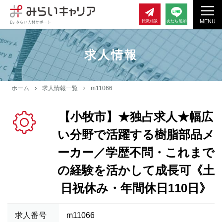
MENU
転職相談
友だち追加
求人情報
ホーム
求人情報一覧
m11066
【小牧市】★独占求人★幅広
い分野で活躍する樹脂部品メ
ーカー／学歴不問・これまで
の経験を活かして成長可《土
日祝休み・年間休日110日》
求人番号
m11066