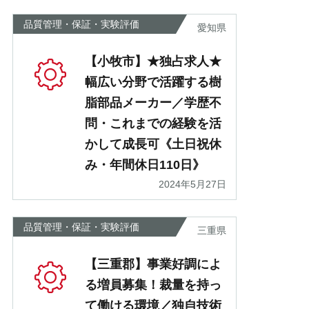
あ
品質管理・保証・実験評価
愛知県
【小牧市】★独占求人★
幅広い分野で活躍する樹
脂部品メーカー／学歴不
問・これまでの経験を活
かして成長可《土日祝休
み・年間休日110日》
2024年5月27日
品質管理・保証・実験評価
三重県
【三重郡】事業好調によ
る増員募集！裁量を持っ
て働ける環境／独自技術