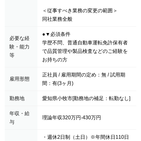
＜従事すべき業務の変更の範囲＞
同社業務全般
●▼必須条件
必要な経
学歴不問、普通自動車運転免許保有者
験・能力
で品質管理や製品検査などのご経験を
等
お持ちの方
正社員 / 雇用期間の定め：無 / 試用期
雇用形態
間：有(3ヶ月)
勤務地
愛知県小牧市[勤務地の補足：転勤なし]
年収・給
理論年収320万円-430万円
与
・週休2日制（土日）※年間休日110日