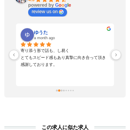
powered by
G
o
o
g
l
e
review us on
ゆうた
a month ago
い
寄り添う形で話も、し易く
落
す
とてもスピード感もあり真摯に向き合って頂き
不
感謝しております。
さ
っ
ま
習
本
活
と
決
利
この求人に似た求人
が