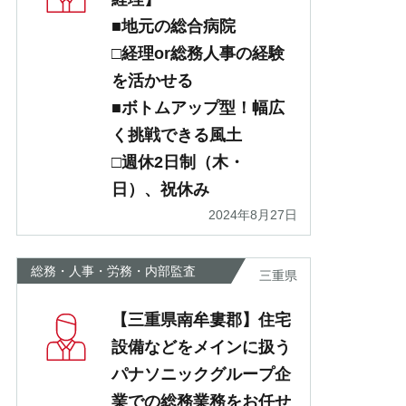
■地元の総合病院
□経理or総務人事の経験
を活かせる
■ボトムアップ型！幅広
く挑戦できる風土
□週休2日制（木・
日）、祝休み
2024年8月27日
総務・人事・労務・内部監査
三重県
【三重県南牟婁郡】住宅
設備などをメインに扱う
パナソニックグループ企
業での総務業務をお任せ