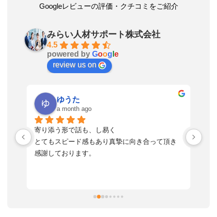
Googleレビューの評価・クチコミをご紹介
みらい人材サポート株式会社
4.5
powered by
G
o
o
g
l
e
review us on
ゆうた
a month ago
い
寄り添う形で話も、し易く
落
す
とてもスピード感もあり真摯に向き合って頂き
不
感謝しております。
さ
っ
ま
習
本
活