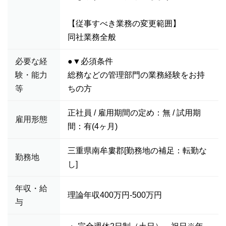
【従事すべき業務の変更範囲】
同社業務全般
必要な経
●▼必須条件
験・能力
総務などの管理部門の業務経験をお持
等
ちの方
正社員 / 雇用期間の定め：無 / 試用期
雇用形態
間：有(4ヶ月)
三重県南牟婁郡[勤務地の補足：転勤な
勤務地
し]
年収・給
理論年収400万円-500万円
与