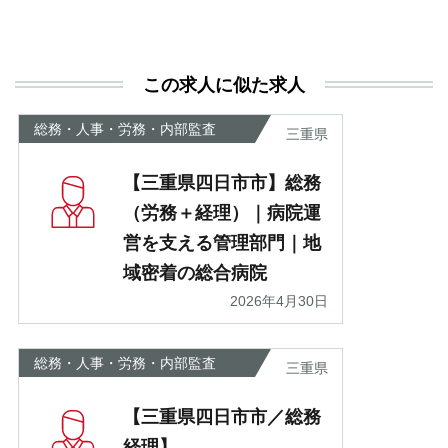
と
決
利
この求人に似た求人
が
あ
総務・人事・労務・内部監査
三重県
【三重県四日市市】総務
（労務＋経理）｜病院運
営を支える管理部門｜地
域密着の総合病院
2026年4月30日
総務・人事・労務・内部監査
三重県
【三重県四日市市／総務
経理】