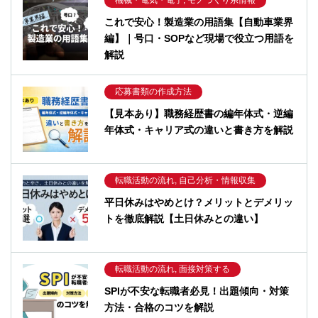
機械・電気・電子, モノづくり系情報
これで安心！製造業の用語集【自動車業界
編】｜号口・SOPなど現場で役立つ用語を
解説
応募書類の作成方法
【見本あり】職務経歴書の編年体式・逆編
年体式・キャリア式の違いと書き方を解説
転職活動の流れ, 自己分析・情報収集
平日休みはやめとけ？メリットとデメリッ
トを徹底解説【土日休みとの違い】
転職活動の流れ, 面接対策する
SPIが不安な転職者必見！出題傾向・対策
方法・合格のコツを解説