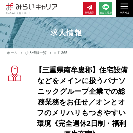
MENU
転職相談
友だち追加
求人情報
ホーム
求人情報一覧
m11365
【三重県南牟婁郡】住宅設備
などをメインに扱うパナソ
ニックグループ企業での総
務業務をお任せ／オンとオ
フのメリハリもつきやすい
環境《完全週休2日制・福利