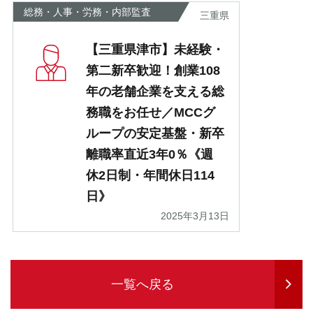
総務・人事・労務・内部監査
三重県
【三重県津市】未経験・
第二新卒歓迎！創業108
年の老舗企業を支える総
務職をお任せ／MCCグ
ループの安定基盤・新卒
離職率直近3年0％《週
休2日制・年間休日114
日》
2025年3月13日
一覧へ戻る