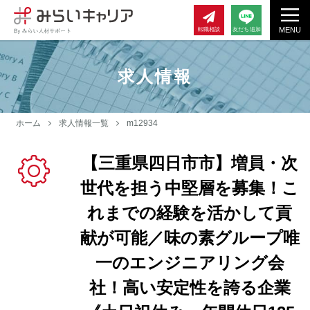
MENU
転職相談
友だち追加
求人情報
ホーム
求人情報一覧
m12934
【三重県四日市市】増員・次
世代を担う中堅層を募集！こ
れまでの経験を活かして貢
献が可能／味の素グループ唯
一のエンジニアリング会
社！高い安定性を誇る企業