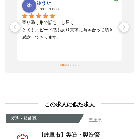
ゆうた
a month ago
い
寄り添う形で話も、し易く
落
す
とてもスピード感もあり真摯に向き合って頂き
不
感謝しております。
さ
っ
ま
習
本
活
と
決
利
この求人に似た求人
が
あ
製造・技能職
三重県
【岐阜市】製造・製造管