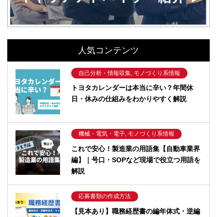
人気コンテンツ
自己分析・情報収集, モノづくり系情報
トヨタカレンダーは本当に辛い？年間休
日・休みの仕組みをわかりやすく解説
機械・電気・電子, モノづくり系情報
これで安心！製造業の用語集【自動車業界
編】｜号口・SOPなど現場で役立つ用語を
解説
応募書類の作成方法
【見本あり】職務経歴書の編年体式・逆編