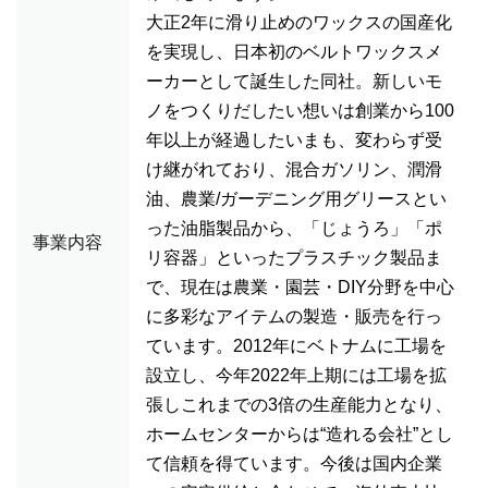
大正2年に滑り止めのワックスの国産化
を実現し、日本初のベルトワックスメ
ーカーとして誕生した同社。新しいモ
ノをつくりだしたい想いは創業から100
年以上が経過したいまも、変わらず受
け継がれており、混合ガソリン、潤滑
油、農業/ガーデニング用グリースとい
った油脂製品から、「じょうろ」「ポ
事業内容
リ容器」といったプラスチック製品ま
で、現在は農業・園芸・DIY分野を中心
に多彩なアイテムの製造・販売を行っ
ています。2012年にベトナムに工場を
設立し、今年2022年上期には工場を拡
張しこれまでの3倍の生産能力となり、
ホームセンターからは“造れる会社”とし
て信頼を得ています。今後は国内企業