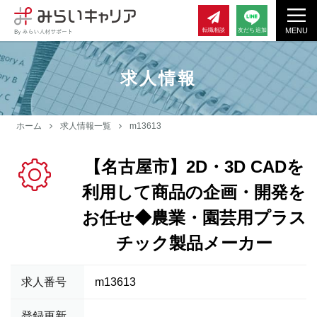
MENU
転職相談
友だち追加
求人情報
ホーム
求人情報一覧
m13613
【名古屋市】2D・3D CADを
利用して商品の企画・開発を
お任せ◆農業・園芸用プラス
チック製品メーカー
求人番号
m13613
登録更新