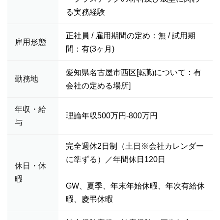
る実務経験
正社員 / 雇用期間の定め：無 / 試用期
雇用形態
間：有(3ヶ月)
愛知県名古屋市西区[転勤について：有
勤務地
会社の定める場所]
年収・給
理論年収500万円-800万円
与
完全週休2日制（土日※会社カレンダー
に準ずる）／年間休日120日
休日・休
暇
GW、夏季、年末年始休暇、年次有給休
暇、慶弔休暇