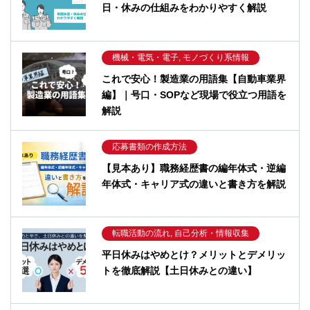
日・休みの仕組みをわかりやすく解説
機械・電気・電子, モノづくり系情報
これで安心！製造業の用語集【自動車業界
編】｜号口・SOPなど現場で役立つ用語を
解説
応募書類の作成方法
【見本あり】職務経歴書の編年体式・逆編
年体式・キャリア式の違いと書き方を解説
転職活動の流れ, 自己分析・情報収集
平日休みはやめとけ？メリットとデメリッ
トを徹底解説【土日休みとの違い】