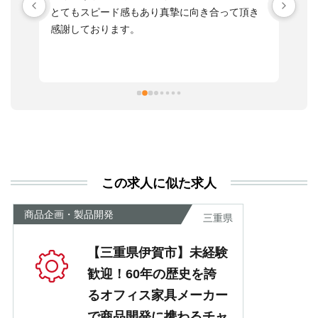
す
とてもスピード感もあり真摯に向き合って頂き
不
感謝しております。
さ
っ
ま
習
本
活
と
決
利
この求人に似た求人
が
あ
商品企画・製品開発
三重県
【三重県伊賀市】未経験
歓迎！60年の歴史を誇
るオフィス家具メーカー
で商品開発に携わるチャ