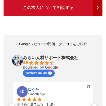
この求人について相談する
Googleレビューの評価・クチコミをご紹介
みらい人材サポート株式会社
4.5
powered by
G
o
o
g
l
e
review us on
ゆうた
a month ago
い
寄り添う形で話も、し易く
落