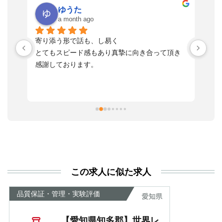
ゆうた
a month ago
い
寄り添う形で話も、し易く
落
す
とてもスピード感もあり真摯に向き合って頂き
不
感謝しております。
さ
っ
ま
習
本
活
と
決
利
この求人に似た求人
が
あ
品質保証・管理・実験評価
愛知県
【愛知県知多郡】世界レ