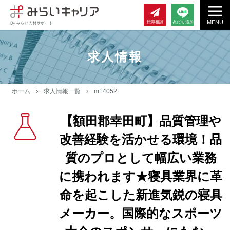
MENU
転職相談
友だち追加
求人情報
ホーム
求人情報一覧
m14052
【額田郡幸田町】品質管理や
改善経験を活かせる環境！品
質のプロとして幅広い業務
に携われます★寝具業界に革
命を起こした新進気鋭の寝具
メーカー。国際的なスポーツ