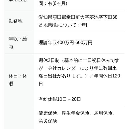
間：有(6ヶ月)
愛知県額田郡幸田町大字菱池字下田38
勤務地
番地[転勤について：無]
年収・給
理論年収400万円-600万円
与
週休2日制（基本的に土日祝日休みです
が、会社カレンダーにより年に数回土
休日・休
曜日出社があります。）／年間休日120
暇
日
有給休暇10日～20日
健康保険、厚生年金保険、雇用保険、
労災保険