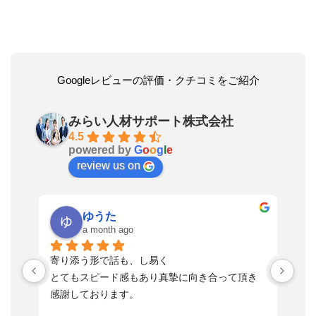
Googleレビューの評価・クチコミをご紹介
みらい人材サポート株式会社
4.5
powered by
G
o
o
g
l
e
review us on
ゆうた
a month ago
い
寄り添う形で話も、し易く
落
す
とてもスピード感もあり真摯に向き合って頂き
不
感謝しております。
さ
っ