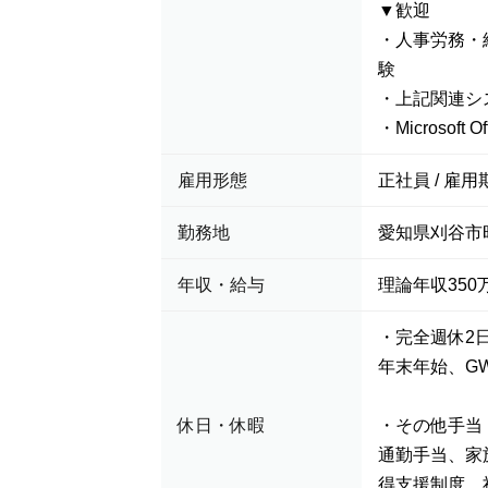
▼歓迎
・人事労務・
験
・上記関連シ
・Microsoft 
雇用形態
正社員 / 雇用
勤務地
愛知県刈谷市
年収・給与
理論年収350万
・完全週休2
年末年始、G
休日・休暇
・その他手当
通勤手当、家
得支援制度、