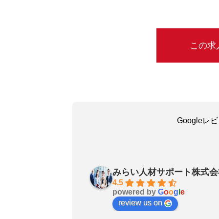
この求
Google
吳嘉瑜
30 days ago
みらい人材サポート株式会
お陰で無事に転職成功しました
4.5
powered by
G
o
o
g
l
e
良いエージェントです〜転職さ
review us on
非おすすめします！