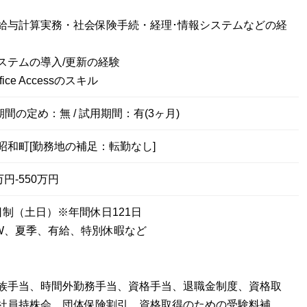
給与計算実務・社会保険手続・経理･情報システムなどの経
ステムの導入/更新の経験
Office Accessのスキル
期間の定め：無 / 試用期間：有(3ヶ月)
昭和町[勤務地の補足：転勤なし]
円-550万円
日制（土日）※年間休日121日
W、夏季、有給、特別休暇など
族手当、時間外勤務手当、資格手当、退職金制度、資格取
社員持株会、団体保険割引、資格取得のための受験料補