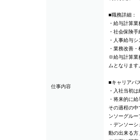
■職務詳細：
・給与計算業
・社会保険手
・人事給与シ
・業務改善・
※給与計算業務
ムとなります
■キャリアパ
仕事内容
・入社当初は
・将来的に給
その過程の中
ンソーグルー
・デンソーシ
動の出来る方