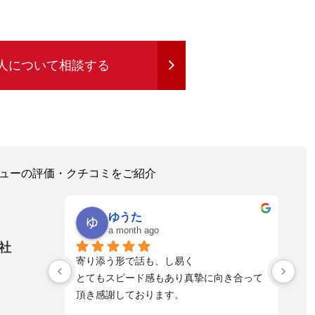
人について相談する
レビューの評価・クチコミをご紹介
ゆうた
a month ago
社
！とっても
寄り添う形で話も、し易く
落
れる方へ是
とてもスピード感もあり真摯に向き合って
不
頂き感謝しております。
た
自