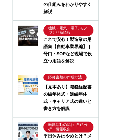
の仕組みをわかりやすく
解説
機械・電気・電子, モノ
づくり系情報
これで安心！製造業の用
語集【自動車業界編】｜
号口・SOPなど現場で役
立つ用語を解説
応募書類の作成方法
【見本あり】職務経歴書
の編年体式・逆編年体
式・キャリア式の違いと
書き方を解説
転職活動の流れ, 自己分
析・情報収集
平日休みはやめとけ？メ