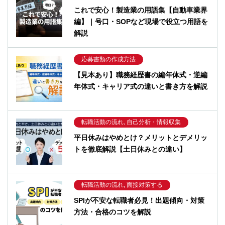
これで安心！製造業の用語集【自動車業界
編】｜号口・SOPなど現場で役立つ用語を
解説
応募書類の作成方法
【見本あり】職務経歴書の編年体式・逆編
年体式・キャリア式の違いと書き方を解説
転職活動の流れ, 自己分析・情報収集
平日休みはやめとけ？メリットとデメリッ
トを徹底解説【土日休みとの違い】
転職活動の流れ, 面接対策する
SPIが不安な転職者必見！出題傾向・対策
方法・合格のコツを解説