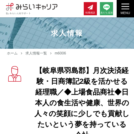
MENU
転職相談
友だち追加
求人情報
ホーム
求人情報一覧
m6006
【岐阜県羽島郡】月次決済経
験・日商簿記2級を活かせる
経理職／◆上場食品商社◆日
本人の食生活や健康、世界の
人々の笑顔に少しでも貢献し
たいという夢を持っている