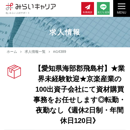
MENU
転職相談
友だち追加
求人情報
ホーム
求人情報一覧
m14389
【愛知県海部郡飛島村】★業
界未経験歓迎★京楽産業の
100出資子会社にて資材購買
事務をお任せします◎転勤・
夜勤なし《週休2日制・年間
休日120日》