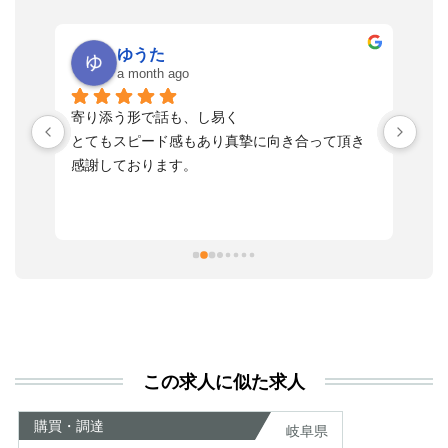
ゆうた
a month ago
い
寄り添う形で話も、し易く
落
す
とてもスピード感もあり真摯に向き合って頂き
不
感謝しております。
さ
っ
ま
習
本
活
と
決
利
この求人に似た求人
が
あ
購買・調達
岐阜県