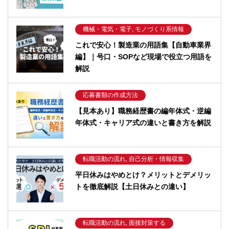
機械・電気・電子, モノづくり系情報
これで安心！製造業の用語集【自動車業界
編】｜号口・SOPなど現場で役立つ用語を
解説
応募書類の作成方法
【見本あり】職務経歴書の編年体式・逆編
年体式・キャリア式の違いと書き方を解説
転職活動の流れ, 自己分析・情報収集
平日休みはやめとけ？メリットとデメリッ
トを徹底解説【土日休みとの違い】
転職活動の流れ, 面接対策する