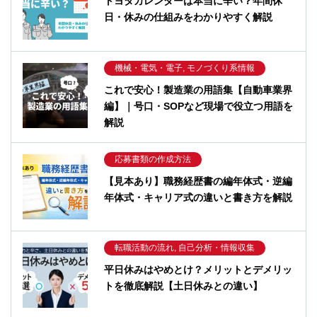
トヨタカレンダーは本当に辛い？年間休
日・休みの仕組みをわかりやすく解説
機械・電気・電子, モノづくり系情報
これで安心！製造業の用語集【自動車業界
編】｜号口・SOPなど現場で役立つ用語を
解説
応募書類の作成方法
【見本あり】職務経歴書の編年体式・逆編
年体式・キャリア式の違いと書き方を解説
転職活動の流れ, 自己分析・情報収集
平日休みはやめとけ？メリットとデメリッ
トを徹底解説【土日休みとの違い】