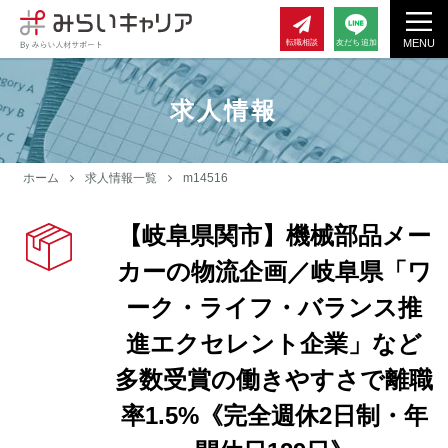
MENU
転職相談
友だち追加
求人情報
ホーム
求人情報一覧
m14516
【岐阜県関市】機械部品メー
カーの物流企画／岐阜県「ワ
ーク・ライフ・バランス推
進エクセレント企業」など
多数受賞の働きやすさで離職
率1.5%《完全週休2日制・年