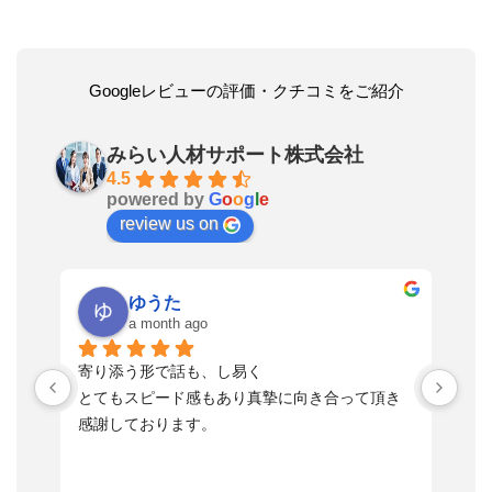
Googleレビューの評価・クチコミをご紹介
みらい人材サポート株式会社
4.5
powered by
G
o
o
g
l
e
review us on
ゆうた
a month ago
い
寄り添う形で話も、し易く
落
す
とてもスピード感もあり真摯に向き合って頂き
不
感謝しております。
さ
っ
ま