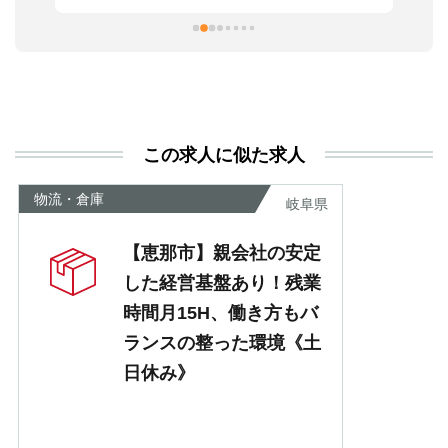
習
本
活
と
決
利
この求人に似た求人
が
あ
物流・倉庫
岐阜県
【恵那市】親会社の安定
した経営基盤あり！残業
時間月15H、働き方もバ
ランスの整った環境《土
日休み》