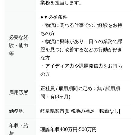
業務を担当します。
●▼必須条件
・物流に関わる仕事でのご経験をお持
ちの方
必要な経
・物流に興味があり、日々の業務で課
験・能力
題を見つけ改善するなどの行動が好き
等
な方
・アイディア力や課題発信力をお持ち
の方
正社員 / 雇用期間の定め：無 / 試用期
雇用形態
間：有(3ヶ月)
勤務地
岐阜県関市[勤務地の補足：転勤なし]
年収・給
理論年収400万円-500万円
与