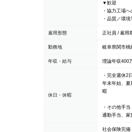
▼歓迎
・協力工場へ
・品質／環境
雇用形態
正社員 / 雇用
勤務地
岐阜県関市桃
年収・給与
理論年収400万
・完全週休2
年末年始、夏
暇
休日・休暇
・その他手当
通勤手当、家
社会保険完備