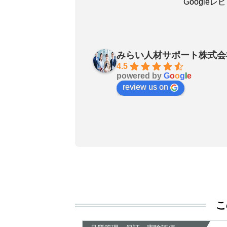
Google
吳嘉瑜
a month ago
みらい人材サポート株式会
お陰で無事に転職成功しました
4.5
powered by
G
o
o
g
l
e
良いエージェントです〜転職さ
review us on
非おすすめします！
こ