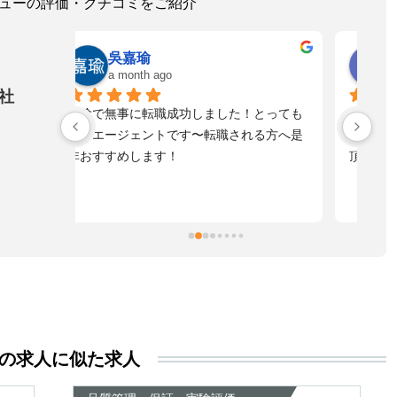
レビューの評価・クチコミをご紹介
ゆうた
a month ago
社
！とっても
寄り添う形で話も、し易く
落
れる方へ是
とてもスピード感もあり真摯に向き合って
不
頂き感謝しております。
た
自
た
ま
擬
お
す
活
る
き
の求人に似た求人
い
尊