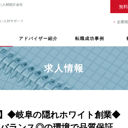
た人材紹介会社
無料
企業情
アドバイザー紹介
転職成功事例
求人情報
】◆岐阜の隠れホワイト創業◆
バランス◎の環境で品質保証