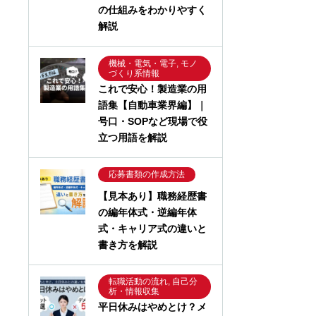
の仕組みをわかりやすく
解説
機械・電気・電子, モノ
づくり系情報
これで安心！製造業の用
語集【自動車業界編】｜
号口・SOPなど現場で役
立つ用語を解説
応募書類の作成方法
【見本あり】職務経歴書
の編年体式・逆編年体
式・キャリア式の違いと
書き方を解説
転職活動の流れ, 自己分
析・情報収集
平日休みはやめとけ？メ