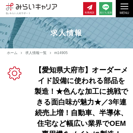
MENU
転職相談
友だち追加
求人情報
ホーム
求人情報一覧
m14905
【愛知県大府市】オーダーメ
イド設備に使われる部品を
製造！★色んな加工に挑戦で
きる面白味が魅力★／3年連
続売上増！自動車、半導体、
住宅など幅広い業界でOEM