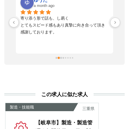
ゆうた
a month ago
い
寄り添う形で話も、し易く
落
す
とてもスピード感もあり真摯に向き合って頂き
不
感謝しております。
さ
っ
ま
習
本
活
と
決
利
この求人に似た求人
が
あ
製造・技能職
三重県
【岐阜市】製造・製造管