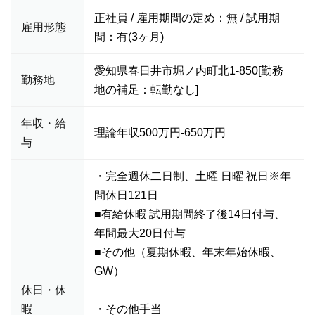
正社員 / 雇用期間の定め：無 / 試用期
雇用形態
間：有(3ヶ月)
愛知県春日井市堀ノ内町北1-850[勤務
勤務地
地の補足：転勤なし]
年収・給
理論年収500万円-650万円
与
・完全週休二日制、土曜 日曜 祝日※年
間休日121日
■有給休暇 試用期間終了後14日付与、
年間最大20日付与
■その他（夏期休暇、年末年始休暇、
GW）
休日・休
暇
・その他手当