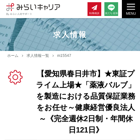
MENU
転職相談
友だち追加
求人情報
ホーム
求人情報一覧
m15547
【愛知県春日井市】★東証プ
ライム上場★「薬液バルブ」
を製造における品質保証業務
をお任せ～健康経営優良法人
～《完全週休2日制・年間休
日121日》