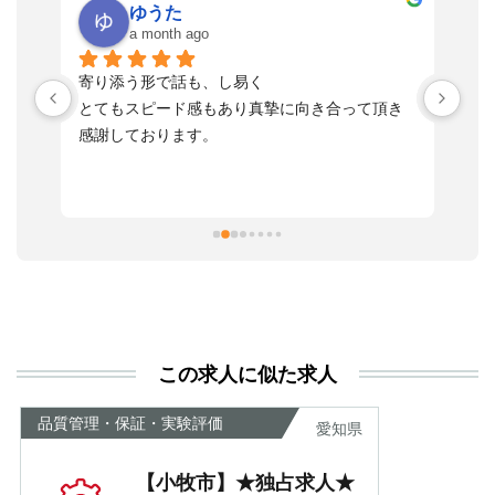
ゆうた
a month ago
い
寄り添う形で話も、し易く
落
す
とてもスピード感もあり真摯に向き合って頂き
不
感謝しております。
さ
っ
ま
習
本
活
と
決
利
この求人に似た求人
が
あ
品質管理・保証・実験評価
愛知県
【小牧市】★独占求人★