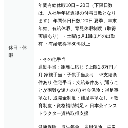
年間有給休暇10日～20日（下限日数
は、入社半年経過後の付与日数となり
ます） 年間休日日数120日 夏季、年末
年始、有給休暇、育児休暇制度（取得
実績あり） ・土曜は月1回ほどの出勤
有 ・有給取得率80％以上
休日・休
暇
・その他手当
通勤手当：距離に応じて上限1.8万円／
月 家族手当：子供手当あり ※支給条
件あり 住宅手当：支給条件あり(通うこ
とが困難な遠方の方) 社会保険：補足事
項なし 退職金制度：補足事項なし ＜教
育制度・資格補助補足＞ 日本茶インス
トラクター資格取得支援
健康保険 厚生年金 雇用保険 労災