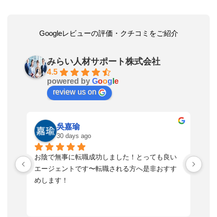
Googleレビューの評価・クチコミをご紹介
みらい人材サポート株式会社
4.5
powered by
G
o
o
g
l
e
review us on
吳嘉瑜
30 days ago
お陰で無事に転職成功しました！とっても良い
寄
エージェントです〜転職される方へ是非おすす
と
めします！
感