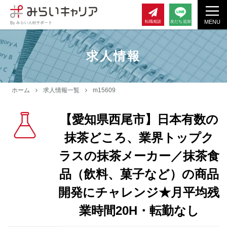
MENU
転職相談
友だち追加
求人情報
ホーム
求人情報一覧
m15609
【愛知県西尾市】日本有数の
抹茶どころ、業界トップク
ラスの抹茶メーカー／抹茶食
品（飲料、菓子など）の商品
開発にチャレンジ★月平均残
業時間20H・転勤なし