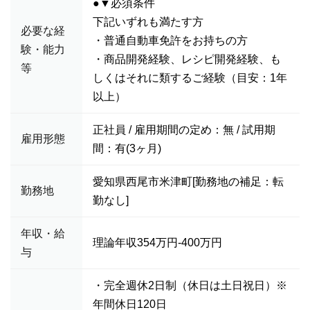
●▼必須条件
下記いずれも満たす方
必要な経
・普通自動車免許をお持ちの方
験・能力
・商品開発経験、レシピ開発経験、も
等
しくはそれに類するご経験（目安：1年
以上）
正社員 / 雇用期間の定め：無 / 試用期
雇用形態
間：有(3ヶ月)
愛知県西尾市米津町[勤務地の補足：転
勤務地
勤なし]
年収・給
理論年収354万円-400万円
与
・完全週休2日制（休日は土日祝日）※
年間休日120日