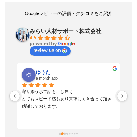
Googleレビューの評価・クチコミをご紹介
みらい人材サポート株式会社
4.5
powered by
G
o
o
g
l
e
review us on
ゆうた
a month ago
い
寄り添う形で話も、し易く
落
す
とてもスピード感もあり真摯に向き合って頂き
不
感謝しております。
さ
っ
ま
習
本