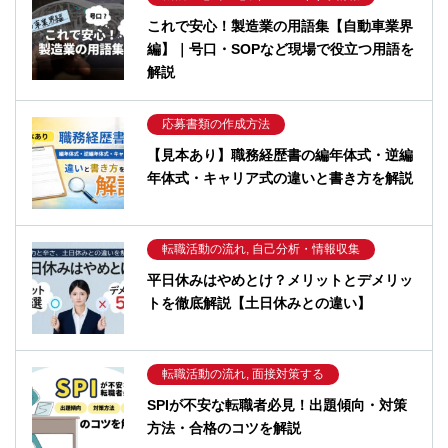
これで安心！製造業の用語集【自動車業界
編】｜号口・SOPなど現場で役立つ用語を
解説
応募書類の作成方法
【見本あり】職務経歴書の編年体式・逆編
年体式・キャリア式の違いと書き方を解説
転職活動の流れ, 自己分析・情報収集
平日休みはやめとけ？メリットとデメリッ
トを徹底解説【土日休みとの違い】
転職活動の流れ, 面接対策する
SPIが不安な転職者必見！出題傾向・対策
方法・合格のコツを解説