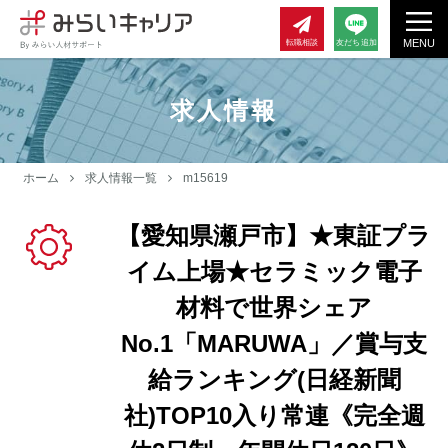
MENU
転職相談
友だち追加
求人情報
ホーム
求人情報一覧
m15619
【愛知県瀬戸市】★東証プラ
イム上場★セラミック電子
材料で世界シェア
No.1「MARUWA」／賞与支
給ランキング(日経新聞
社)TOP10入り常連《完全週