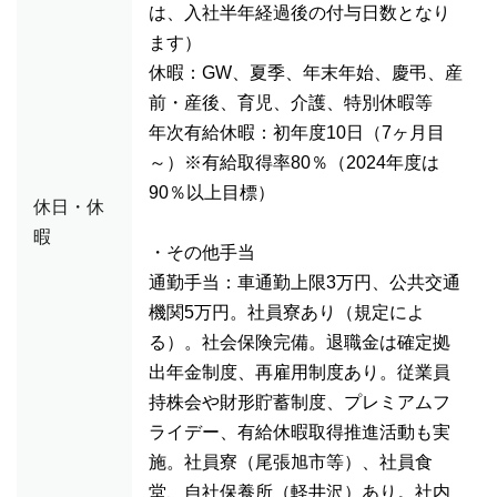
は、入社半年経過後の付与日数となり
ます）
休暇：GW、夏季、年末年始、慶弔、産
前・産後、育児、介護、特別休暇等
年次有給休暇：初年度10日（7ヶ月目
～）※有給取得率80％（2024年度は
90％以上目標）
休日・休
暇
・その他手当
通勤手当：車通勤上限3万円、公共交通
機関5万円。社員寮あり（規定によ
る）。社会保険完備。退職金は確定拠
出年金制度、再雇用制度あり。従業員
持株会や財形貯蓄制度、プレミアムフ
ライデー、有給休暇取得推進活動も実
施。社員寮（尾張旭市等）、社員食
堂、自社保養所（軽井沢）あり。社内