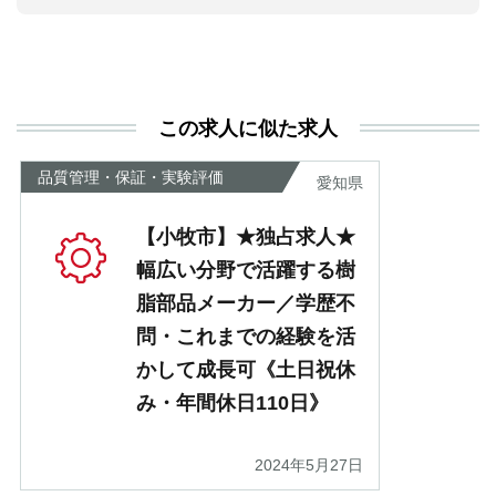
活
と
決
利
この求人に似た求人
が
あ
品質管理・保証・実験評価
愛知県
【小牧市】★独占求人★
幅広い分野で活躍する樹
脂部品メーカー／学歴不
問・これまでの経験を活
かして成長可《土日祝休
み・年間休日110日》
2024年5月27日