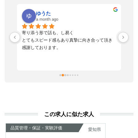
ゆうた
a month ago
い
寄り添う形で話も、し易く
落
す
とてもスピード感もあり真摯に向き合って頂き
不
感謝しております。
さ
っ
ま
習
本
活
と
決
利
この求人に似た求人
が
あ
品質管理・保証・実験評価
愛知県