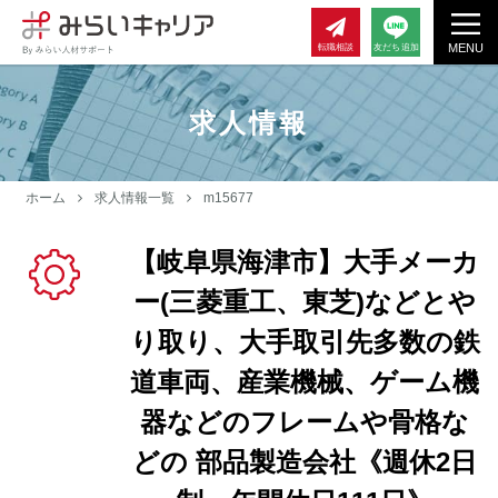
MENU
転職相談
友だち追加
求人情報
ホーム
求人情報一覧
m15677
【岐阜県海津市】大手メーカ
ー(三菱重工、東芝)などとや
り取り、大手取引先多数の鉄
道車両、産業機械、ゲーム機
器などのフレームや骨格な
どの 部品製造会社《週休2日