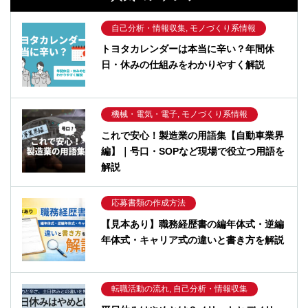
自己分析・情報収集, モノづくり系情報
トヨタカレンダーは本当に辛い？年間休
日・休みの仕組みをわかりやすく解説
機械・電気・電子, モノづくり系情報
これで安心！製造業の用語集【自動車業界
編】｜号口・SOPなど現場で役立つ用語を
解説
応募書類の作成方法
【見本あり】職務経歴書の編年体式・逆編
年体式・キャリア式の違いと書き方を解説
転職活動の流れ, 自己分析・情報収集