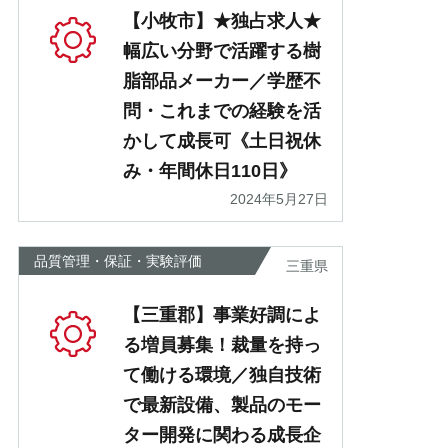
【小牧市】★独占求人★
幅広い分野で活躍する樹
脂部品メーカー／学歴不
問・これまでの経験を活
かして成長可《土日祝休
み・年間休日110日》
2024年5月27日
品質管理・保証・実験評価
三重県
【三重郡】事業好調によ
る増員募集！裁量を持っ
て働ける環境／独自技術
で最新設備、製品のモー
ター開発に関わる成長企