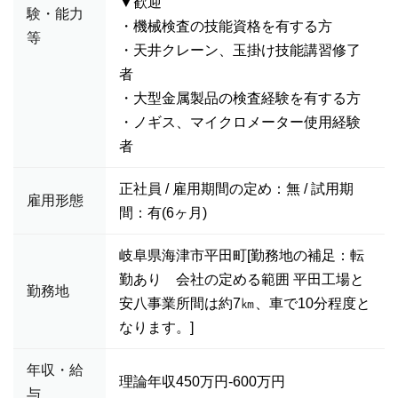
▼歓迎
験・能力
・機械検査の技能資格を有する方
等
・天井クレーン、玉掛け技能講習修了
者
・大型金属製品の検査経験を有する方
・ノギス、マイクロメーター使用経験
者
正社員 / 雇用期間の定め：無 / 試用期
雇用形態
間：有(6ヶ月)
岐阜県海津市平田町[勤務地の補足：転
勤あり 会社の定める範囲 平田工場と
勤務地
安八事業所間は約7㎞、車で10分程度と
なります。]
年収・給
理論年収450万円-600万円
与