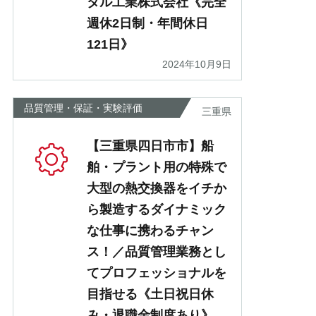
タル工業株式会社《完全
週休2日制・年間休日
121日》
2024年10月9日
品質管理・保証・実験評価
三重県
【三重県四日市市】船
舶・プラント用の特殊で
大型の熱交換器をイチか
ら製造するダイナミック
な仕事に携わるチャン
ス！／品質管理業務とし
てプロフェッショナルを
目指せる《土日祝日休
み・退職金制度あり》