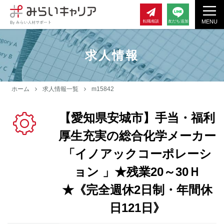
MENU
転職相談
友だち追加
求人情報
ホーム
求人情報一覧
m15842
【愛知県安城市】手当・福利
厚生充実の総合化学メーカー
「イノアックコーポレーシ
ョン 」★残業20～30Ｈ
★《完全週休2日制・年間休
日121日》