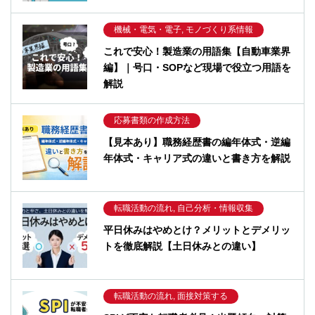
機械・電気・電子, モノづくり系情報
これで安心！製造業の用語集【自動車業界
編】｜号口・SOPなど現場で役立つ用語を
解説
応募書類の作成方法
【見本あり】職務経歴書の編年体式・逆編
年体式・キャリア式の違いと書き方を解説
転職活動の流れ, 自己分析・情報収集
平日休みはやめとけ？メリットとデメリッ
トを徹底解説【土日休みとの違い】
転職活動の流れ, 面接対策する