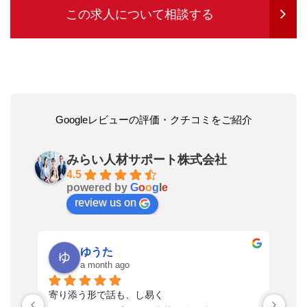
この求人について相談する
Googleレビューの評価・クチコミをご紹介
みらい人材サポート株式会社
4.5
powered by
G
o
o
g
l
e
review us on
ゆうた
a month ago
い
寄り添う形で話も、し易く
落