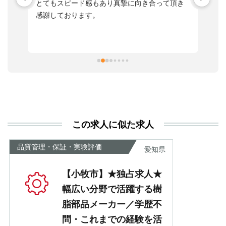
す
とてもスピード感もあり真摯に向き合って頂き
不
感謝しております。
さ
っ
ま
習
本
活
と
決
利
この求人に似た求人
が
あ
品質管理・保証・実験評価
愛知県
【小牧市】★独占求人★
幅広い分野で活躍する樹
脂部品メーカー／学歴不
問・これまでの経験を活