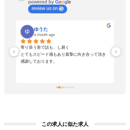
powered by
G
o
o
g
l
e
review us on
ゆうた
a month ago
い
寄り添う形で話も、し易く
落
す
とてもスピード感もあり真摯に向き合って頂き
不
感謝しております。
さ
っ
ま
習
本
活
と
決
利
この求人に似た求人
が