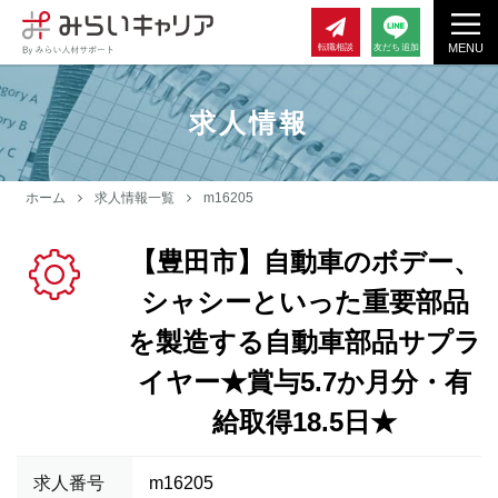
MENU
転職相談
友だち追加
求人情報
ホーム
求人情報一覧
m16205
【豊田市】自動車のボデー、
シャシーといった重要部品
を製造する自動車部品サプラ
イヤー★賞与5.7か月分・有
給取得18.5日★
求人番号
m16205