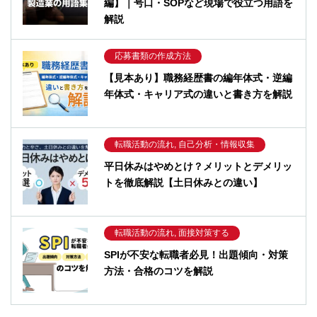
編】｜号口・SOPなど現場で役立つ用語を
解説
応募書類の作成方法
【見本あり】職務経歴書の編年体式・逆編
年体式・キャリア式の違いと書き方を解説
転職活動の流れ, 自己分析・情報収集
平日休みはやめとけ？メリットとデメリッ
トを徹底解説【土日休みとの違い】
転職活動の流れ, 面接対策する
SPIが不安な転職者必見！出題傾向・対策
方法・合格のコツを解説