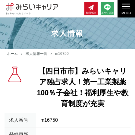
MENU
転職相談
友だち追加
求人情報
ホーム
求人情報一覧
m16750
【四日市市】みらいキャリ
ア独占求人！第一工業製薬
100％子会社！福利厚生や教
育制度が充実
求人番号
m16750
登録更新