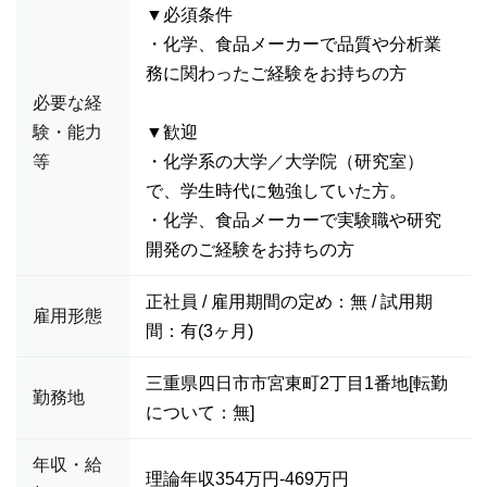
▼必須条件
・化学、食品メーカーで品質や分析業
務に関わったご経験をお持ちの方
必要な経
験・能力
▼歓迎
等
・化学系の大学／大学院（研究室）
で、学生時代に勉強していた方。
・化学、食品メーカーで実験職や研究
開発のご経験をお持ちの方
正社員 / 雇用期間の定め：無 / 試用期
雇用形態
間：有(3ヶ月)
三重県四日市市宮東町2丁目1番地[転勤
勤務地
について：無]
年収・給
理論年収354万円-469万円