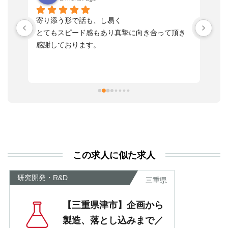
い
寄り添う形で話も、し易く
落
す
とてもスピード感もあり真摯に向き合って頂き
不
感謝しております。
さ
っ
ま
習
本
活
と
決
利
この求人に似た求人
が
あ
研究開発・R&D
三重県
【三重県津市】企画から
製造、落とし込みまで／