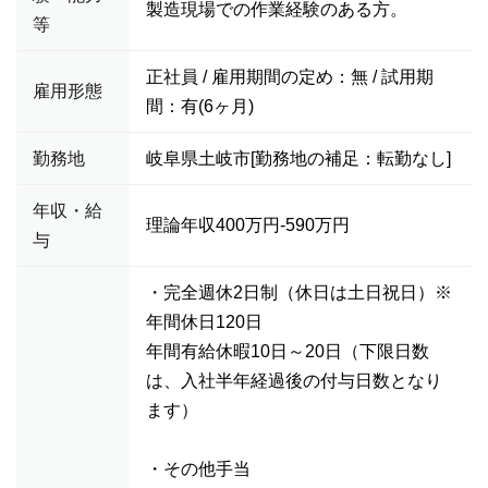
製造現場での作業経験のある方。
等
正社員 / 雇用期間の定め：無 / 試用期
雇用形態
間：有(6ヶ月)
勤務地
岐阜県土岐市[勤務地の補足：転勤なし]
年収・給
理論年収400万円-590万円
与
・完全週休2日制（休日は土日祝日）※
年間休日120日
年間有給休暇10日～20日（下限日数
は、入社半年経過後の付与日数となり
ます）
・その他手当