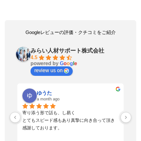
Googleレビューの評価・クチコミをご紹介
みらい人材サポート株式会社
4.5
powered by
G
o
o
g
l
e
review us on
ゆうた
a month ago
い
寄り添う形で話も、し易く
落
す
とてもスピード感もあり真摯に向き合って頂き
不
感謝しております。
さ
っ