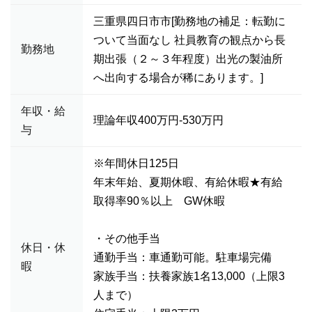
三重県四日市市[勤務地の補足：転勤に
ついて当面なし 社員教育の観点から長
勤務地
期出張（２～３年程度）出光の製油所
へ出向する場合が稀にあります。]
年収・給
理論年収400万円-530万円
与
※年間休日125日
年末年始、夏期休暇、有給休暇★有給
取得率90％以上 GW休暇
・その他手当
休日・休
通勤手当：車通勤可能。駐車場完備
暇
家族手当：扶養家族1名13,000（上限3
人まで）