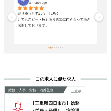
a month ago
い
寄り添う形で話も、し易く
落
す
とてもスピード感もあり真摯に向き合って頂き
不
感謝しております。
さ
っ
ま
習
本
活
と
決
利
この求人に似た求人
が
あ
総務・人事・労務・内部監査
三重県
【三重県四日市市】総務
（労務＋経理）｜病院運