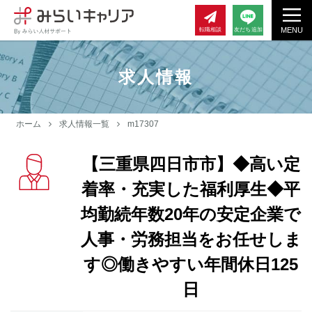
MENU
転職相談
友だち追加
求人情報
ホーム
求人情報一覧
m17307
【三重県四日市市】◆高い定
着率・充実した福利厚生◆平
均勤続年数20年の安定企業で
人事・労務担当をお任せしま
す◎働きやすい年間休日125
日