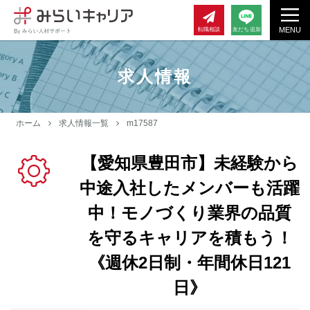
MENU
転職相談
友だち追加
求人情報
ホーム
求人情報一覧
m17587
【愛知県豊田市】未経験から
中途入社したメンバーも活躍
中！モノづくり業界の品質
を守るキャリアを積もう！
《週休2日制・年間休日121
日》