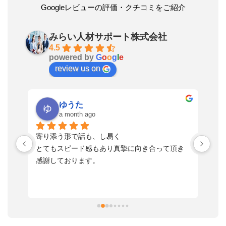
Googleレビューの評価・クチコミをご紹介
みらい人材サポート株式会社
4.5
powered by
G
o
o
g
l
e
review us on
ゆうた
a month ago
い
寄り添う形で話も、し易く
落
す
とてもスピード感もあり真摯に向き合って頂き
不
感謝しております。
さ
っ
ま
習
本
活