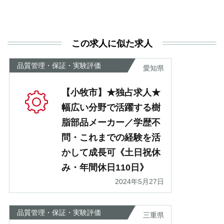
と
決
利
この求人に似た求人
が
あ
品質管理・保証・実験評価
愛知県
【小牧市】★独占求人★
幅広い分野で活躍する樹
脂部品メーカー／学歴不
問・これまでの経験を活
かして成長可《土日祝休
み・年間休日110日》
2024年5月27日
品質管理・保証・実験評価
三重県