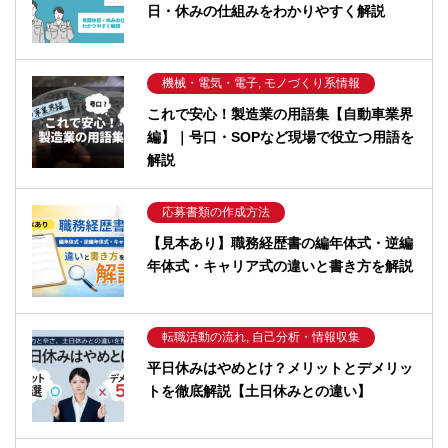
日・休みの仕組みをわかりやすく解説
機械・電気・電子, モノづくり系情報
これで安心！製造業の用語集【自動車業界
編】｜号口・SOPなど現場で役立つ用語を
解説
応募書類の作成方法
【見本あり】職務経歴書の編年体式・逆編
年体式・キャリア式の違いと書き方を解説
転職活動の流れ, 自己分析・情報収集
平日休みはやめとけ？メリットとデメリッ
トを徹底解説【土日休みとの違い】