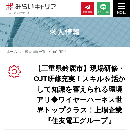
MENU
転職相談
友だち追加
求人情報
ホーム
求人情報一覧
m17617
【三重県鈴鹿市】現場研修・
OJT研修充実！スキルを活か
して知識を蓄えられる環境
アリ◆ワイヤーハーネス世
界トップクラス！上場企業
『住友電工グループ』