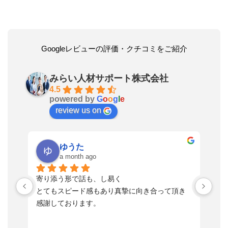
Googleレビューの評価・クチコミをご紹介
みらい人材サポート株式会社
4.5
powered by
G
o
o
g
l
e
review us on
ゆうた
a month ago
い
寄り添う形で話も、し易く
落
す
とてもスピード感もあり真摯に向き合って頂き
不
感謝しております。
さ
っ
ま