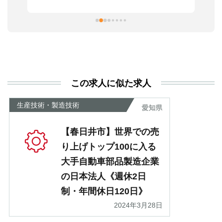
習
本
活
と
決
利
この求人に似た求人
が
あ
生産技術・製造技術
愛知県
【春日井市】世界での売
り上げトップ100に入る
大手自動車部品製造企業
の日本法人《週休2日
制・年間休日120日》
2024年3月28日