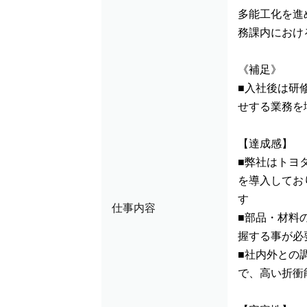
多能工化を進
務課内におけ
《補足》
■入社後は研
せする業務を
【達成感】
■弊社はトヨ
を導入してお
す
仕事内容
■部品・材料
握する事が必
■社内外との
で、高い折衝