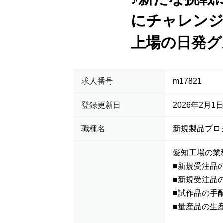
にチャレン
上場の日発グ
求人番号
m17821
登録更新日
2026年2月1
職種名
新規製品プロ
愛知工場の業
■新規受注品
■新規受注品
■試作品の手
■量産品の生