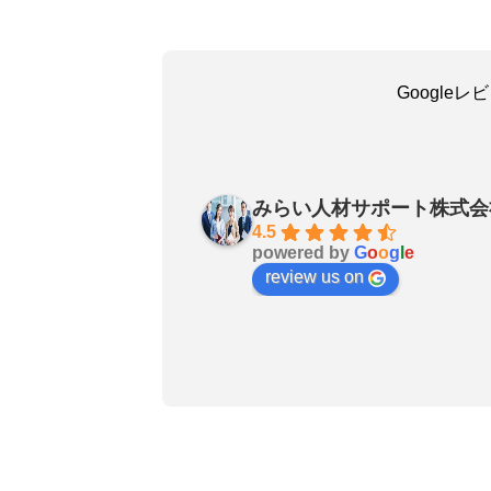
Google
吳嘉瑜
a month ago
みらい人材サポート株式会
お陰で無事に転職成功しました
4.5
powered by
G
o
o
g
l
e
良いエージェントです〜転職さ
review us on
非おすすめします！