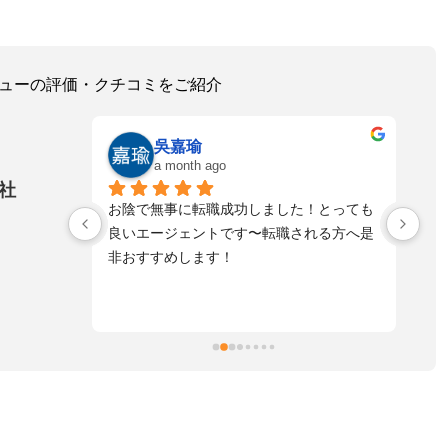
レビューの評価・クチコミをご紹介
ゆうた
a month ago
社
！とっても
寄り添う形で話も、し易く
落
れる方へ是
とてもスピード感もあり真摯に向き合って
不
頂き感謝しております。
た
自
た
ま
擬
お
す
活