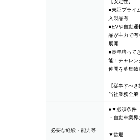
【安定性】
■東証プライ
入製品有
■EVや自動
品が主力で有
展開
■長年培って
能！チャレン
仲間を募集致
【従事すべき
当社業務全般
●▼必須条件
・自動車業界
必要な経験・能力等
▼歓迎