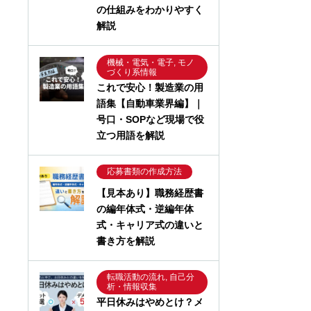
の仕組みをわかりやすく
解説
機械・電気・電子, モノ
づくり系情報
これで安心！製造業の用
語集【自動車業界編】｜
号口・SOPなど現場で役
立つ用語を解説
応募書類の作成方法
【見本あり】職務経歴書
の編年体式・逆編年体
式・キャリア式の違いと
書き方を解説
転職活動の流れ, 自己分
析・情報収集
平日休みはやめとけ？メ