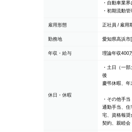
・自動車業界
・初期流動管
雇用形態
正社員 / 雇用
勤務地
愛知県高浜市
年収・給与
理論年収400万
・土日（一部
後
慶弔休暇、年
休日・休暇
・その他手当
通勤手当、住
宅、資格報奨
契約、親睦会