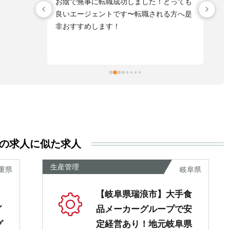
！とっても
寄り添う形で話も、し易く
落
れる方へ是
とてもスピード感もあり真摯に向き合って
不
頂き感謝しております。
た
自
た
ま
擬
お
す
活
る
き
の求人に似た求人
い
尊
生産管理
重県
岐阜県
あ
【岐阜県瑞浪市】大手食
イ
品メーカーグループで安
グ
定経営あり！地元岐阜県