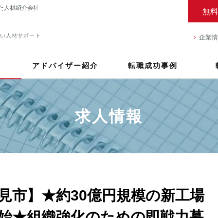
た人材紹介会社
無料
企業情
アドバイザー紹介
転職成功事例
求人情報
見市】★約30億円規模の新工場
始★組織強化のための即戦力募