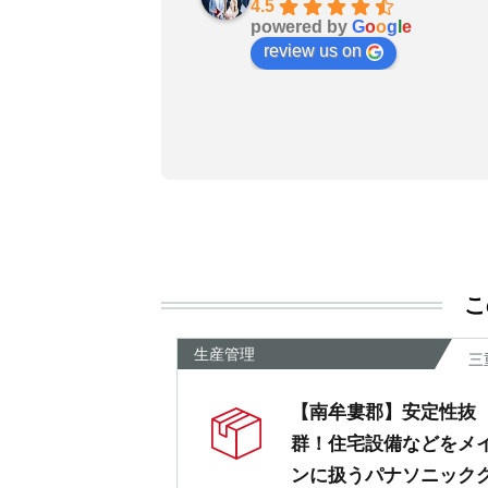
お陰で無事に転職成功しました
4.5
powered by
G
o
o
g
l
e
良いエージェントです〜転職さ
review us on
非おすすめします！
こ
生産管理
三
【南牟婁郡】安定性抜
群！住宅設備などをメ
ンに扱うパナソニック