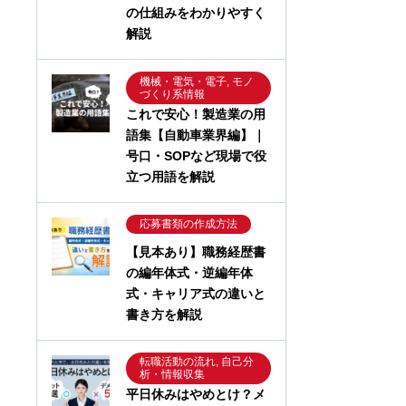
の仕組みをわかりやすく
解説
機械・電気・電子, モノ
づくり系情報
これで安心！製造業の用
語集【自動車業界編】｜
号口・SOPなど現場で役
立つ用語を解説
応募書類の作成方法
【見本あり】職務経歴書
の編年体式・逆編年体
式・キャリア式の違いと
書き方を解説
転職活動の流れ, 自己分
析・情報収集
平日休みはやめとけ？メ