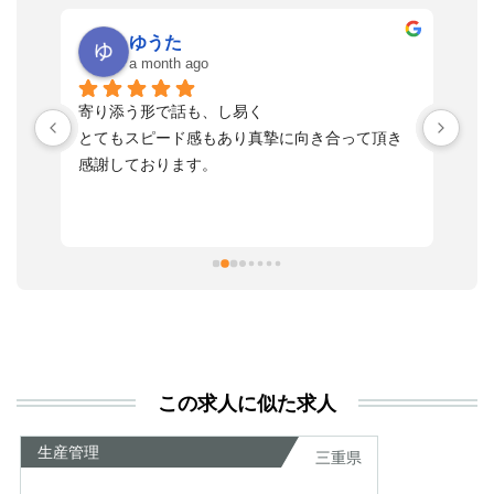
ゆうた
a month ago
い
寄り添う形で話も、し易く
落
す
とてもスピード感もあり真摯に向き合って頂き
不
感謝しております。
さ
っ
ま
習
本
活
と
決
利
この求人に似た求人
が
あ
生産管理
三重県