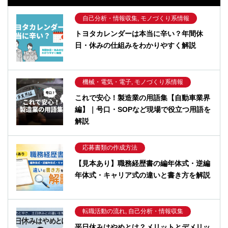
自己分析・情報収集, モノづくり系情報
トヨタカレンダーは本当に辛い？年間休
日・休みの仕組みをわかりやすく解説
機械・電気・電子, モノづくり系情報
これで安心！製造業の用語集【自動車業界
編】｜号口・SOPなど現場で役立つ用語を
解説
応募書類の作成方法
【見本あり】職務経歴書の編年体式・逆編
年体式・キャリア式の違いと書き方を解説
転職活動の流れ, 自己分析・情報収集
平日休みはやめとけ？メリットとデメリッ