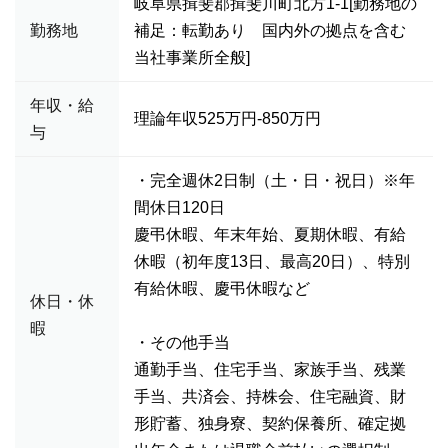
岐阜県揖斐郡揖斐川町北方1-1[勤務地の
勤務地
補足：転勤あり 国内外の拠点を含む
当社事業所全般]
年収・給
理論年収525万円-850万円
与
・完全週休2日制（土・日・祝日）※年
間休日120日
慶弔休暇、年末年始、夏期休暇、有給
休暇（初年度13日、最高20日）、特別
有給休暇、慶弔休暇など
休日・休
暇
・その他手当
通勤手当、住宅手当、家族手当、残業
手当、共済会、持株会、住宅融資、財
形貯蓄、独身寮、契約保養所、確定拠