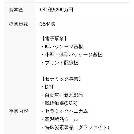
資本金
641億5200万円
従業員数
3544名
【電子事業】
・ICパッケージ基板
・小型・薄型パッケージ基板
・プリント配線板
【セラミック事業】
・DPF
・自動車排気系部品
・脱硝触媒(SCR)
事業内容
・セラミックハニカム
・高温断熱ウール
・特殊炭素製品（グラファイト）