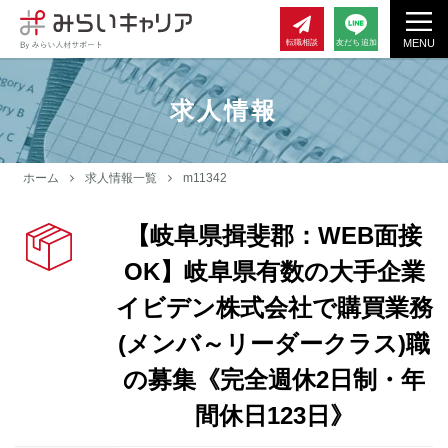
MENU
転職相談
友だち追加
求人情報
ホーム
求人情報一覧
m11342
【岐阜県揖斐郡：WEB面接
OK】岐阜県有数の大手企業
イビデン株式会社で購買業務
(メンバ～リーダークラス)職
の募集《完全週休2日制・年
間休日123日》